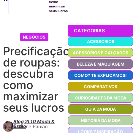
como
maximizar
seus lucros
CATEGORIAS
NEGÓCIOS
ACESSÓRIOS
Precificação
ACESSÓRIOS E CALÇADOS
de roupas:
BELEZA E MAQUIAGEM
descubra
COMO? TE EXPLICAMOS!
como
COMPARATIVOS
maximizar
CURIOSIDADES DA MODA
seus lucros
GUIA DA MODA
HISTÓRIA DA MODA
Blog 2L10 Moda &
Estilo
Girlene Paixão
LOOKS E INSPIRAÇÃO