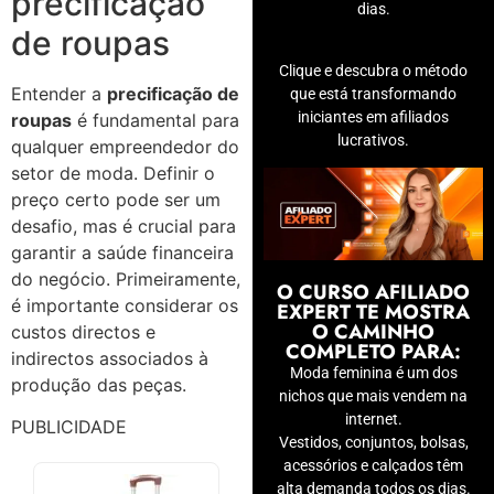
precificação
dias.
de roupas
Clique e descubra o método
Entender a
precificação de
que está transformando
iniciantes em afiliados
roupas
é fundamental para
lucrativos.
qualquer empreendedor do
setor de moda. Definir o
preço certo pode ser um
desafio, mas é crucial para
garantir a saúde financeira
do negócio. Primeiramente,
O CURSO AFILIADO
é importante considerar os
EXPERT TE MOSTRA
O CAMINHO
custos directos e
COMPLETO PARA:
indirectos associados à
Moda feminina é um dos
produção das peças.
nichos que mais vendem na
internet.
PUBLICIDADE
Vestidos, conjuntos, bolsas,
acessórios e calçados têm
alta demanda todos os dias.