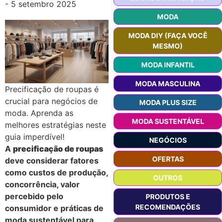
-
5 setembro 2025
MODA
MODA DIY (FAÇA VOCÊ
MESMO)
MODA INFANTIL
MODA MASCULINA
Precificação de roupas é
crucial para negócios de
MODA PLUS SIZE
moda. Aprenda as
MODA SUSTENTÁVEL
melhores estratégias neste
guia imperdível!
NEGÓCIOS
A
precificação de roupas
OFERTAS
deve considerar fatores
como custos de produção,
OUTROS
concorrência, valor
percebido pelo
PRODUTOS E
RECOMENDAÇÕES
consumidor e práticas de
moda sustentável para