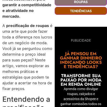
ROUPAS
garantir a competitividade
e atratividade no
TENDÊNCIAS
mercado.
A
precificação de roupas
é
uma arte que pode fazer
toda a diferença nos lucros
PUBLICIDADE
de um negócio de moda.
Você já se perguntou como
JÁ PENSOU EM
determina o preço ideal
GANHAR DINHEIRO
para suas peças? Neste
INDICANDO LOOKS
artigo, vamos explorar as
E TENDÊNCIAS?
melhores práticas e
TRANSFORME SUA
estratégias que podem te
PAIXÃO POR MODA
ajudar a acertar na hora de
EM RENDA ONLINE
fixar preços.
Aprenda como divulgar
roupas, calçados e
Entendendo a
acessórios da Shopee e
ganhar comissões todos os