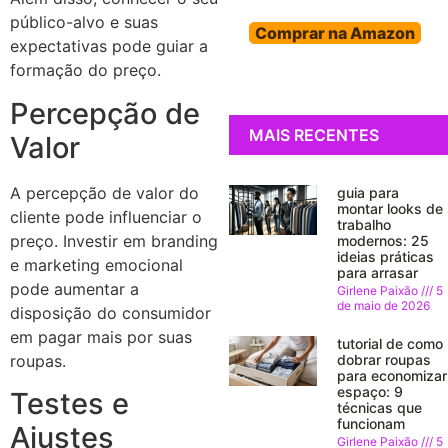
público-alvo e suas
Comprar na Amazon
expectativas pode guiar a
formação do preço.
Percepção de
MAIS RECENTES
Valor
A percepção de valor do
guia para
montar looks de
cliente pode influenciar o
trabalho
preço. Investir em branding
modernos: 25
ideias práticas
e marketing emocional
para arrasar
pode aumentar a
Girlene Paixão
5
de maio de 2026
disposição do consumidor
em pagar mais por suas
tutorial de como
roupas.
dobrar roupas
para economizar
espaço: 9
Testes e
técnicas que
funcionam
Ajustes
Girlene Paixão
5