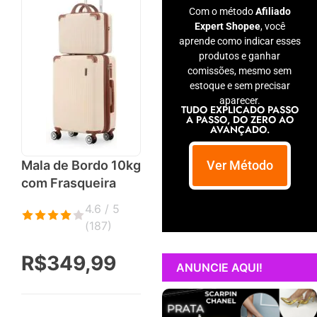
Com o método
Afiliado
Expert Shopee
, você
aprende como indicar esses
produtos e ganhar
comissões, mesmo sem
estoque e sem precisar
aparecer.
TUDO EXPLICADO PASSO
A PASSO, DO ZERO AO
AVANÇADO.
Ver Método
Mala de Bordo 10kg
com Frasqueira
4.6 / 5
(
187
)
R$349,99
ANUNCIE AQUI!