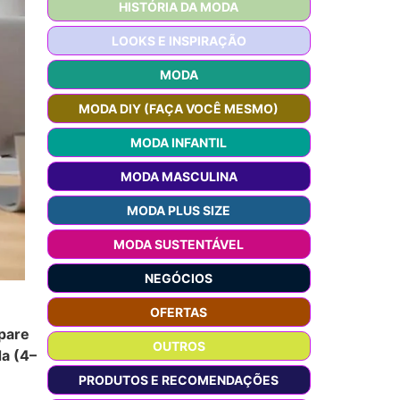
HISTÓRIA DA MODA
LOOKS E INSPIRAÇÃO
MODA
MODA DIY (FAÇA VOCÊ MESMO)
MODA INFANTIL
MODA MASCULINA
MODA PLUS SIZE
MODA SUSTENTÁVEL
NEGÓCIOS
OFERTAS
mpare
OUTROS
da (4–
PRODUTOS E RECOMENDAÇÕES