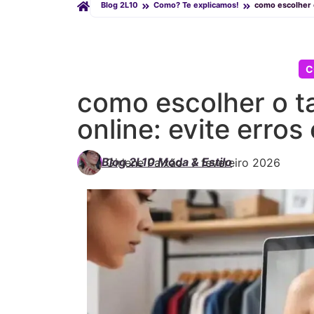
Blog 2L10
Como? Te explicamos!
como escolher 
C
como escolher o t
online: evite erro
Blog 2L10 Moda & Estilo
Girlene Paixão
-
7 fevereiro 2026