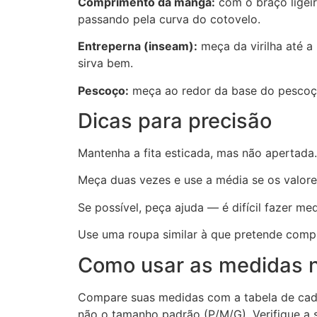
Comprimento da manga:
com o braço ligei
passando pela curva do cotovelo.
Entreperna (inseam):
meça da virilha até a
sirva bem.
Pescoço:
meça ao redor da base do pescoço
Dicas para precisão
Mantenha a fita esticada, mas não apertada
Meça duas vezes e use a média se os valore
Se possível, peça ajuda — é difícil fazer m
Use uma roupa similar à que pretende compra
Como usar as medidas n
Compare suas medidas com a tabela de cada
não o tamanho padrão (P/M/G). Verifique a