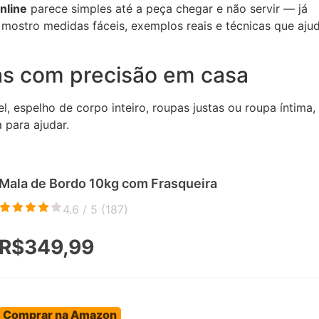
nline
parece simples até a peça chegar e não servir — já
mostro medidas fáceis, exemplos reais e técnicas que aju
as com precisão em casa
el, espelho de corpo inteiro, roupas justas ou roupa íntima,
 para ajudar.
Mala de Bordo 10kg com Frasqueira
4.6 / 5 (
187
)
R$349,99
Comprar na Amazon