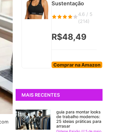
Sustentação
4.6 / 5
(
214
)
R$48,49
Comprar na Amazon
MAIS RECENTES
guia para montar looks
de trabalho modernos:
25 ideias práticas para
 com
arrasar
Girlene Paixão
5 de maio