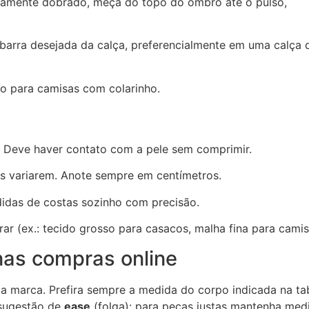
ramente dobrado, meça do topo do ombro até o pulso,
 barra desejada da calça, preferencialmente em uma calça 
 para camisas com colarinho.
. Deve haver contato com a pele sem comprimir.
s variarem. Anote sempre em centímetros.
edidas de costas sozinho com precisão.
r (ex.: tecido grosso para casacos, malha fina para camis
as compras online
 marca. Prefira sempre a medida do corpo indicada na ta
 sugestão de
ease
(folga): para peças justas mantenha med