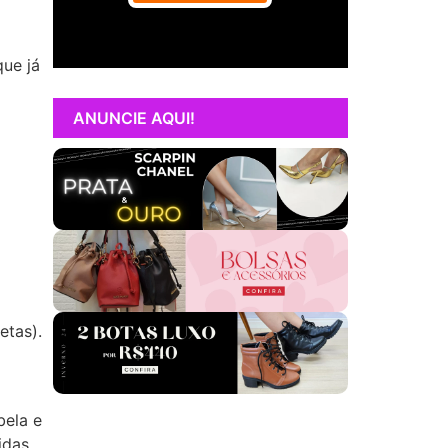
que já
ANUNCIE AQUI!
etas).
bela e
idas