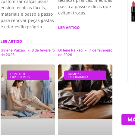
técnicas práticas, medidas
customizar calças jeans
passo a passo e dicas que
ensina técnicas fáceis,
evitam trocas.
materiais e passo a passo
para renovar peças gastas
e criar estilo próprio.
LER ARTIGO
LER ARTIGO
Girlene Paixão
8 de fevereiro
Girlene Paixão
7 de fevereiro
de 2026
de 2026
COMO? TE
COMO? TE
EXPLICAMOS!
EXPLICAMOS!
MA