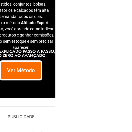
stidos, conjuntos, bolsas,
ssórios e calçados têm alta
demanda todos os dias.
m o método
Afiliado Expert
ee
, você aprende como indicar
produtos e ganhar comissões,
 sem estoque e sem precisar
aparecer.
EXPLICADO PASSO A PASSO,
O ZERO AO AVANÇADO.
Ver Método
PUBLICIDADE