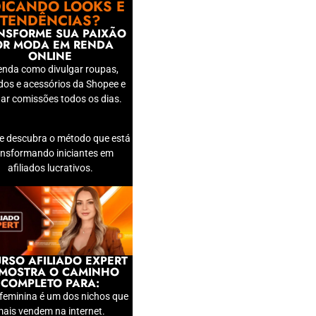
DICANDO LOOKS E
TENDÊNCIAS?
NSFORME SUA PAIXÃO
OR MODA EM RENDA
ONLINE
enda como divulgar roupas,
dos e acessórios da Shopee e
ar comissões todos os dias.
 e descubra o método que está
ansformando iniciantes em
afiliados lucrativos.
RSO AFILIADO EXPERT
 MOSTRA O CAMINHO
COMPLETO PARA:
feminina é um dos nichos que
ais vendem na internet.