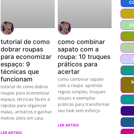
C
C
tutorial de como
como combinar
dobrar roupas
sapato com a
para economizar
roupa: 10 truques
espaço: 9
práticos para
técnicas que
acertar
funcionam
como combinar sapato
M
com a roupa: aprenda
tutorial de como dobrar
regras simples, truques
roupas para economizar
visuais e exemplos
espaço, técnicas fáceis e
práticos para transformar
rápidas para organizar
seu look sem esforço.
malas, armários e ganhar
metros úteis em casa
LER ARTIGO
LER ARTIGO