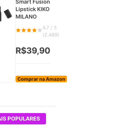
Smart Fusion
Lipstick KIKO
MILANO
4.7 / 5
(
2.489
)
R$39,90
Comprar na Amazon
IS POPULARES