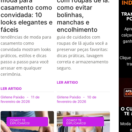
moda para
com roupas de lã:
IN
casamento como
como evitar
TRA
convidada: 10
bolinhas,
P
looks elegantes e
manchas e
fáceis
encolhimento
Apr
calça
tendências de moda para
guia de cuidados com
ganh
casamento como
roupas de lã ajuda você a
convidada mostram looks
preservar peças favoritas:
práticos, estilos e dicas
dicas práticas, lavagem
Clique
passo a passo para você
correta e armazenamento
tr
arrasar em qualquer
seguro.
cerimônia.
LER ARTIGO
LER ARTIGO
Girlene Paixão
11 de
Girlene Paixão
10 de
fevereiro de 2026
fevereiro de 2026
O CU
TE
COMO? TE
COMO? TE
Moda 
EXPLICAMOS!
EXPLICAMOS!
m