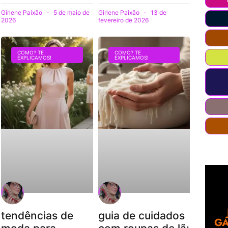
Girlene Paixão
5 de maio de
Girlene Paixão
13 de
2026
fevereiro de 2026
COMO? TE
COMO? TE
EXPLICAMOS!
EXPLICAMOS!
tendências de
guia de cuidados
GA