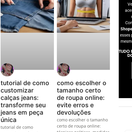
Ve
ace
Co
Shop
esses 
mesmo
TUDO 
D
tutorial de como
como escolher o
customizar
tamanho certo
calças jeans:
de roupa online:
transforme seu
evite erros e
jeans em peça
devoluções
única
como escolher o tamanho
certo de roupa online:
tutorial de como