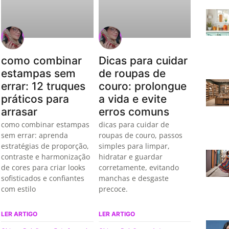
como combinar
Dicas para cuidar
estampas sem
de roupas de
errar: 12 truques
couro: prolongue
práticos para
a vida e evite
arrasar
erros comuns
como combinar estampas
dicas para cuidar de
sem errar: aprenda
roupas de couro, passos
estratégias de proporção,
simples para limpar,
contraste e harmonização
hidratar e guardar
de cores para criar looks
corretamente, evitando
sofisticados e confiantes
manchas e desgaste
com estilo
precoce.
LER ARTIGO
LER ARTIGO