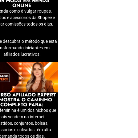
OR MODA EM RENDA
ONLINE
enda como divulgar roupas,
dos e acessórios da Shopee e
ar comissões todos os dias.
 e descubra o método que está
ansformando iniciantes em
afiliados lucrativos.
RSO AFILIADO EXPERT
 MOSTRA O CAMINHO
COMPLETO PARA:
feminina é um dos nichos que
ais vendem na internet.
stidos, conjuntos, bolsas,
ssórios e calçados têm alta
demanda todos os dias.