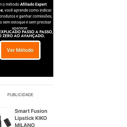
m o método
Afiliado Expert
ee
, você aprende como indicar
produtos e ganhar comissões,
 sem estoque e sem precisar
aparecer.
EXPLICADO PASSO A PASSO,
O ZERO AO AVANÇADO.
Ver Método
PUBLICIDADE
Smart Fusion
Lipstick KIKO
MILANO