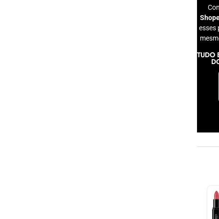
Co
Shop
esses 
mesmo
TUDO 
D