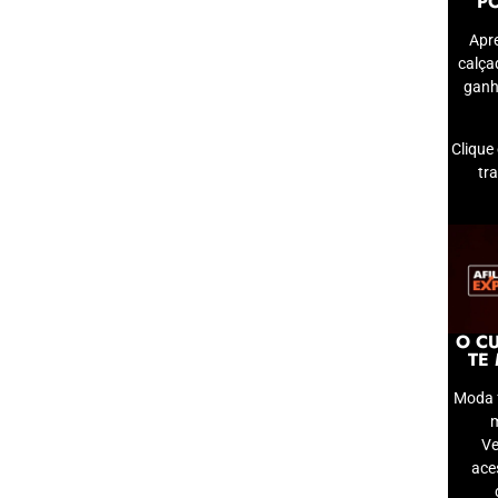
P
Apr
calça
ganh
Clique
tr
O CU
TE
Moda 
m
Ve
ace