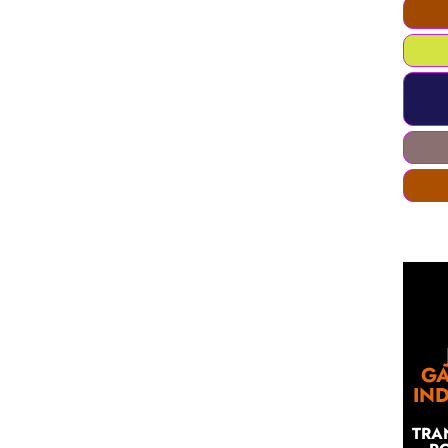
GA
IN
TRA