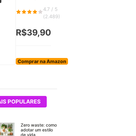
4.7 / 5
(
2.489
)
R$39,90
Comprar na Amazon
IS POPULARES
Zero waste: como
adotar um estilo
de vida