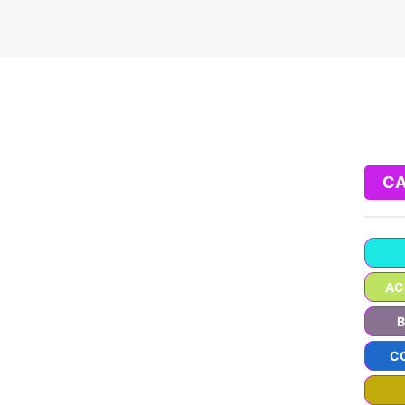
CA
AC
C