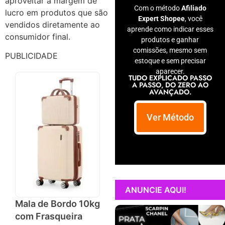
aproveitar a margem de
Com o método
Afiliado
lucro em produtos que são
Expert Shopee
, você
vendidos diretamente ao
aprende como indicar esses
consumidor final.
produtos e ganhar
comissões, mesmo sem
PUBLICIDADE
estoque e sem precisar
aparecer.
TUDO EXPLICADO PASSO
A PASSO, DO ZERO AO
AVANÇADO.
Ver Método
ANUNCIE AQUI!
Mala de Bordo 10kg
com Frasqueira