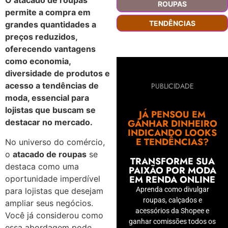
O atacado de roupas
ROUPAS
permite a compra em
TENDÊNCIAS
grandes quantidades a
preços reduzidos,
oferecendo vantagens
como economia,
diversidade de produtos e
acesso a tendências de
PUBLICIDADE
moda, essencial para
lojistas que buscam se
JÁ PENSOU EM
GANHAR DINHEIRO
destacar no mercado.
INDICANDO LOOKS
E TENDÊNCIAS?
No universo do comércio,
o
atacado de roupas
se
TRANSFORME SUA
destaca como uma
PAIXÃO POR MODA
EM RENDA ONLINE
oportunidade imperdível
Aprenda como divulgar
para lojistas que desejam
roupas, calçados e
ampliar seus negócios.
acessórios da Shopee e
Você já considerou como
ganhar comissões todos os
essa abordagem pode