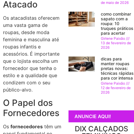
Atacado
de maio de 2026
como combinar
Os atacadistas oferecem
sapato com a
roupa: 10
uma vasta gama de
truques práticos
roupas, desde moda
para acertar
Girlene Paixão
feminina e masculina até
13 de fevereiro de
roupas infantis e
2026
acessórios. É importante
dicas para
que o lojista escolha um
manter roupas
fornecedor que tenha o
pretas novas:
técnicas rápidas
estilo e a qualidade que
para cor intensa
condizem com o seu
Girlene Paixão
12 de fevereiro de
público-alvo.
2026
O Papel dos
Fornecedores
ANUNCIE AQUI!
Os
fornecedores
têm um
DIX CALÇADOS
papel fundamental no