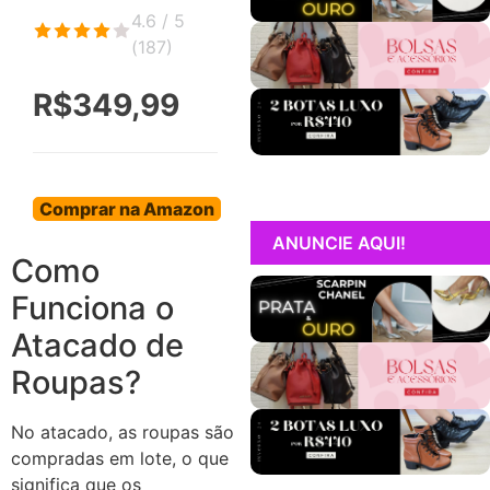
4.6 / 5
(
187
)
R$349,99
Comprar na Amazon
ANUNCIE AQUI!
Como
Funciona o
Atacado de
Roupas?
No atacado, as roupas são
compradas em lote, o que
significa que os