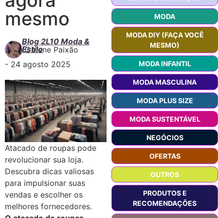
mesmo
MODA
MODA DIY (FAÇA VOCÊ
Blog 2L10 Moda &
MESMO)
Estilo
Girlene Paixão
-
24 agosto 2025
MODA INFANTIL
MODA MASCULINA
MODA PLUS SIZE
MODA SUSTENTÁVEL
NEGÓCIOS
Atacado de roupas pode
OFERTAS
revolucionar sua loja.
Descubra dicas valiosas
OUTROS
para impulsionar suas
PRODUTOS E
vendas e escolher os
RECOMENDAÇÕES
melhores fornecedores.