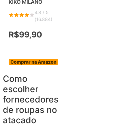
KIKO MILANO
4.8 / 5
(
16.884
)
R$99,90
Comprar na Amazon
Como
escolher
fornecedores
de roupas no
atacado