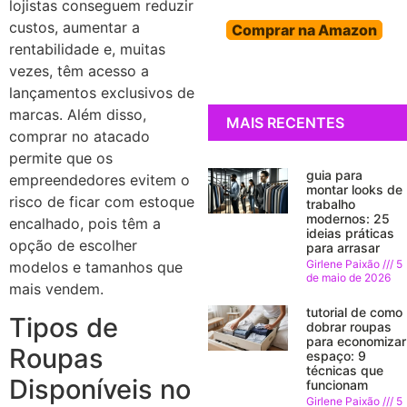
lojistas conseguem reduzir
custos, aumentar a
Comprar na Amazon
rentabilidade e, muitas
vezes, têm acesso a
lançamentos exclusivos de
marcas. Além disso,
MAIS RECENTES
comprar no atacado
permite que os
guia para
empreendedores evitem o
montar looks de
risco de ficar com estoque
trabalho
modernos: 25
encalhado, pois têm a
ideias práticas
opção de escolher
para arrasar
Girlene Paixão
5
modelos e tamanhos que
de maio de 2026
mais vendem.
tutorial de como
Tipos de
dobrar roupas
para economizar
Roupas
espaço: 9
técnicas que
Disponíveis no
funcionam
Girlene Paixão
5