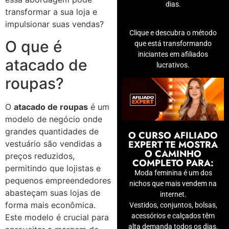
dias.
transformar a sua loja e
impulsionar suas vendas?
Clique e descubra o método
O que é
que está transformando
iniciantes em afiliados
atacado de
lucrativos.
roupas?
O
atacado de roupas
é um
modelo de negócio onde
grandes quantidades de
O CURSO AFILIADO
EXPERT TE MOSTRA
vestuário são vendidas a
O CAMINHO
preços reduzidos,
COMPLETO PARA:
permitindo que lojistas e
Moda feminina é um dos
pequenos empreendedores
nichos que mais vendem na
abasteçam suas lojas de
internet.
forma mais econômica.
Vestidos, conjuntos, bolsas,
acessórios e calçados têm
Este modelo é crucial para
alta demanda todos os dias.