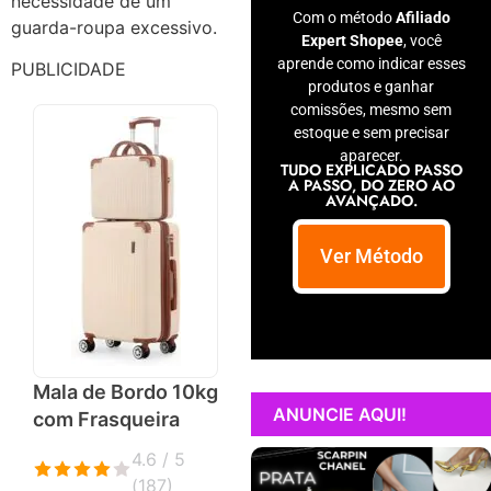
necessidade de um
Com o método
Afiliado
guarda-roupa excessivo.
Expert Shopee
, você
aprende como indicar esses
PUBLICIDADE
produtos e ganhar
comissões, mesmo sem
estoque e sem precisar
aparecer.
TUDO EXPLICADO PASSO
A PASSO, DO ZERO AO
AVANÇADO.
Ver Método
Mala de Bordo 10kg
ANUNCIE AQUI!
com Frasqueira
4.6 / 5
(
187
)