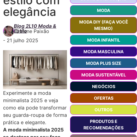
elegância
MODA
MODA DIY (FAÇA VOCÊ
Blog 2L10 Moda &
MESMO)
Estilo
Girlene Paixão
-
21 julho 2025
MODA INFANTIL
MODA MASCULINA
MODA PLUS SIZE
MODA SUSTENTÁVEL
NEGÓCIOS
Experimente a moda
OFERTAS
minimalista 2025 e veja
como ela pode transformar
OUTROS
seu guarda-roupa de forma
PRODUTOS E
prática e elegante.
RECOMENDAÇÕES
A moda minimalista 2025