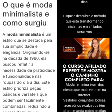
dias.
O que é moda
minimalista e
Clique e descubra o método
como surgiu
que está transformando
iniciantes em afiliados
lucrativos.
A
moda minimalista
é um
estilo que se destaca pela
sua simplicidade e
elegância. Originando-se
na década de 1960, ela
buscou refletir a
O CURSO AFILIADO
EXPERT TE MOSTRA
necessidade de praticidade
O CAMINHO
e funcionalidade nas
COMPLETO PARA:
roupas do dia a dia. Este
Moda feminina é um dos
estilo prioriza peças
nichos que mais vendem na
básicas e versáteis que
internet.
podem ser facilmente
Vestidos, conjuntos, bolsas,
acessórios e calçados têm
combinadas, reduzindo a
alta demanda todos os dias.