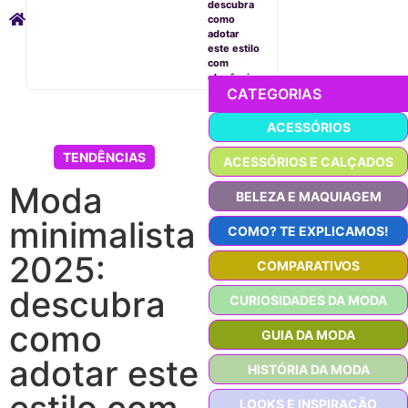
descubra
como
adotar
este estilo
com
elegância
CATEGORIAS
ACESSÓRIOS
TENDÊNCIAS
ACESSÓRIOS E CALÇADOS
Moda
BELEZA E MAQUIAGEM
minimalista
COMO? TE EXPLICAMOS!
2025:
COMPARATIVOS
descubra
CURIOSIDADES DA MODA
como
GUIA DA MODA
adotar este
HISTÓRIA DA MODA
estilo com
LOOKS E INSPIRAÇÃO