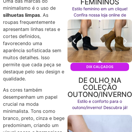
FEMININOS
Uma das marcas do
minimalismo é o uso de
Estilo feminino em um clique!
silhuetas limpas
. As
Confira nossa loja online de
calçados agora mesmo!
roupas frequentemente
apresentam linhas retas e
cortes definidos,
favorecendo uma
aparência sofisticada sem
muitos detalhes. Isso
permite que cada peça se
DIX CALÇADOS
destaque pelo seu design e
qualidade.
DE OLHO NA
COLEÇÃO
As cores também
OUTONO/INVERN
desempenham um papel
Estilo e conforto para o
crucial na moda
outono/inverno! Descubra já!
minimalista. Tons como
branco, preto, cinza e bege
predominam, criando um