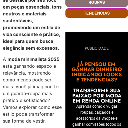
se destaca por seu foco
ROUPAS
em peças essenciais, tons
TENDÊNCIAS
neutros e materiais
sustentáveis,
promovendo um estilo de
vida consciente e prático,
ideal para quem busca
elegância sem excessos.
PUBLICIDADE
A
moda minimalista 2025
JÁ PENSOU EM
está ganhando espaço e
GANHAR DINHEIRO
relevância, mostrando
INDICANDO LOOKS
E TENDÊNCIAS?
como menos pode ser
mais. Você já imaginou ter
TRANSFORME SUA
um guarda-roupa mais
PAIXÃO POR MODA
EM RENDA ONLINE
prático e sofisticado?
Aprenda como divulgar
Vamos explorar como esse
roupas, calçados e
estilo pode transformar
acessórios da Shopee e
sua forma de vestir.
ganhar comissões todos os