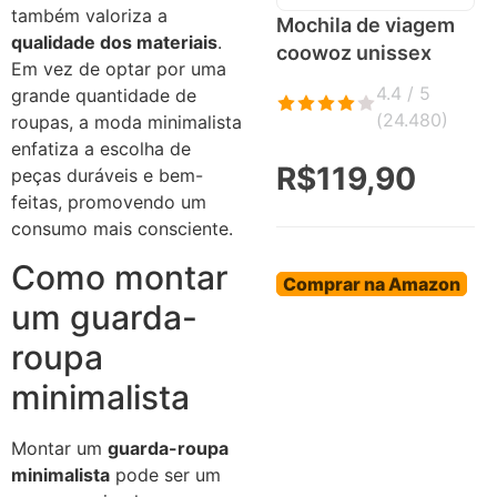
também valoriza a
Mochila de viagem
qualidade dos materiais
.
coowoz unissex
Em vez de optar por uma
4.4 / 5
grande quantidade de
(
24.480
)
roupas, a moda minimalista
enfatiza a escolha de
R$119,90
peças duráveis e bem-
feitas, promovendo um
consumo mais consciente.
Como montar
Comprar na Amazon
um guarda-
roupa
minimalista
Montar um
guarda-roupa
minimalista
pode ser um