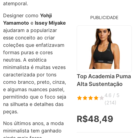
atemporal.
Designer como
Yohji
PUBLICIDADE
Yamamoto
e
Issey Miyake
ajudaram a popularizar
esse conceito ao criar
coleções que enfatizavam
formas puras e cores
neutras. A estética
minimalista é muitas vezes
caracterizada por tons
Top Academia Puma
como branco, preto, cinza,
Alta Sustentação
e algumas nuances pastel,
4.6 / 5
permitindo que o foco seja
(
214
)
na silhueta e detalhes das
peças.
R$48,49
Nos últimos anos, a moda
minimalista tem ganhado