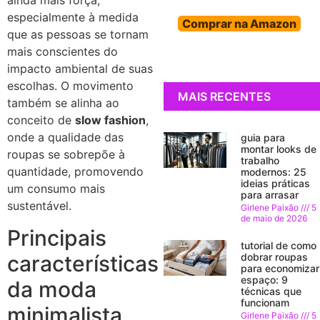
ainda mais força,
especialmente à medida
Comprar na Amazon
que as pessoas se tornam
mais conscientes do
impacto ambiental de suas
escolhas. O movimento
MAIS RECENTES
também se alinha ao
conceito de
slow fashion
,
onde a qualidade das
guia para
montar looks de
roupas se sobrepõe à
trabalho
quantidade, promovendo
modernos: 25
ideias práticas
um consumo mais
para arrasar
sustentável.
Girlene Paixão
5
de maio de 2026
Principais
tutorial de como
características
dobrar roupas
para economizar
espaço: 9
da moda
técnicas que
funcionam
minimalista
Girlene Paixão
5