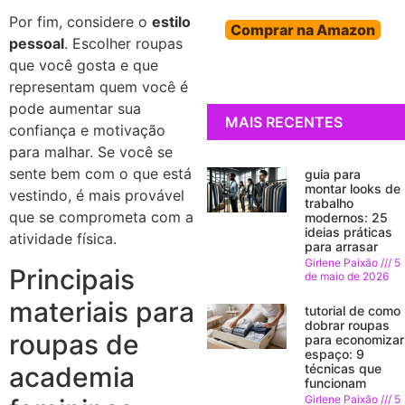
Por fim, considere o
estilo
Comprar na Amazon
pessoal
. Escolher roupas
que você gosta e que
representam quem você é
pode aumentar sua
MAIS RECENTES
confiança e motivação
para malhar. Se você se
sente bem com o que está
guia para
montar looks de
vestindo, é mais provável
trabalho
que se comprometa com a
modernos: 25
ideias práticas
atividade física.
para arrasar
Girlene Paixão
5
Principais
de maio de 2026
materiais para
tutorial de como
dobrar roupas
roupas de
para economizar
espaço: 9
academia
técnicas que
funcionam
Girlene Paixão
5