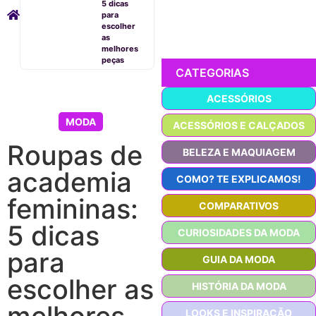
5 dicas
para
escolher
as
melhores
peças
CATEGORIAS
ACESSÓRIOS
MODA
ACESSÓRIOS E CALÇADOS
Roupas de
BELEZA E MAQUIAGEM
academia
COMO? TE EXPLICAMOS!
femininas:
COMPARATIVOS
5 dicas
CURIOSIDADES DA MODA
para
GUIA DA MODA
escolher as
HISTÓRIA DA MODA
melhores
LOOKS E INSPIRAÇÃO