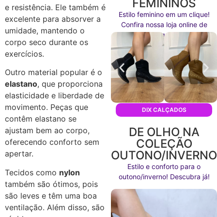
FEMININOS
e resistência. Ele também é
Estilo feminino em um clique!
excelente para absorver a
Confira nossa loja online de
umidade, mantendo o
calçados agora mesmo!
corpo seco durante os
exercícios.
Outro material popular é o
elastano
, que proporciona
elasticidade e liberdade de
movimento. Peças que
DIX CALÇADOS
contêm elastano se
DE OLHO NA
ajustam bem ao corpo,
COLEÇÃO
oferecendo conforto sem
OUTONO/INVERN
apertar.
Estilo e conforto para o
Tecidos como
nylon
outono/inverno! Descubra já!
também são ótimos, pois
são leves e têm uma boa
ventilação. Além disso, são