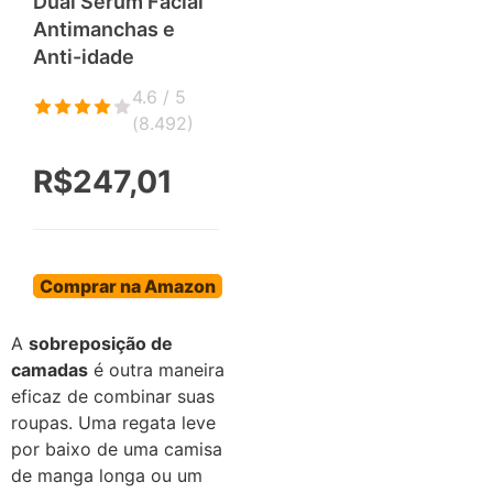
Dual Sérum Facial
Antimanchas e
Anti-idade
4.6 / 5
(
8.492
)
R$247,01
Comprar na Amazon
A
sobreposição de
camadas
é outra maneira
eficaz de combinar suas
roupas. Uma regata leve
por baixo de uma camisa
de manga longa ou um