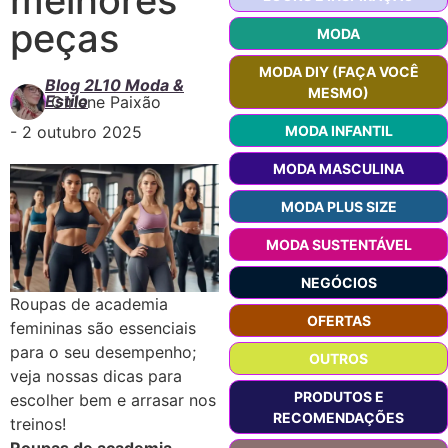
peças
MODA
MODA DIY (FAÇA VOCÊ
Blog 2L10 Moda &
MESMO)
Estilo
Girlene Paixão
-
2 outubro 2025
MODA INFANTIL
MODA MASCULINA
MODA PLUS SIZE
MODA SUSTENTÁVEL
NEGÓCIOS
Roupas de academia
OFERTAS
femininas são essenciais
para o seu desempenho;
OUTROS
veja nossas dicas para
PRODUTOS E
escolher bem e arrasar nos
RECOMENDAÇÕES
treinos!