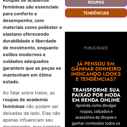
Roupas de academia
ROUPAS
femininas são essenciais
TENDÊNCIAS
para conforto e
desempenho, com
materiais como poliéster e
elastano oferecendo
durabilidade e liberdade
de movimento, enquanto
PUBLICIDADE
estilos modernos e
cuidados adequados
JÁ PENSOU EM
GANHAR DINHEIRO
garantem que as peças se
INDICANDO LOOKS
mantenham em ótimo
E TENDÊNCIAS?
estado.
TRANSFORME SUA
Ao falar sobre treino, as
PAIXÃO POR MODA
EM RENDA ONLINE
roupas de academia
Aprenda como divulgar
femininas
não podem ser
roupas, calçados e
deixadas de lado. Elas não
acessórios da Shopee e
apenas influenciam seu
ganhar comissões todos os
desempenho, mas também