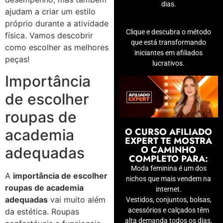
dias.
ajudam a criar um estilo
próprio durante a atividade
Clique e descubra o método
física. Vamos descobrir
que está transformando
como escolher as melhores
iniciantes em afiliados
peças!
lucrativos.
Importância
de escolher
roupas de
O CURSO AFILIADO
academia
EXPERT TE MOSTRA
O CAMINHO
adequadas
COMPLETO PARA:
Moda feminina é um dos
A
importância de escolher
nichos que mais vendem na
roupas de academia
internet.
adequadas
vai muito além
Vestidos, conjuntos, bolsas,
acessórios e calçados têm
da estética. Roupas
alta demanda todos os dias.