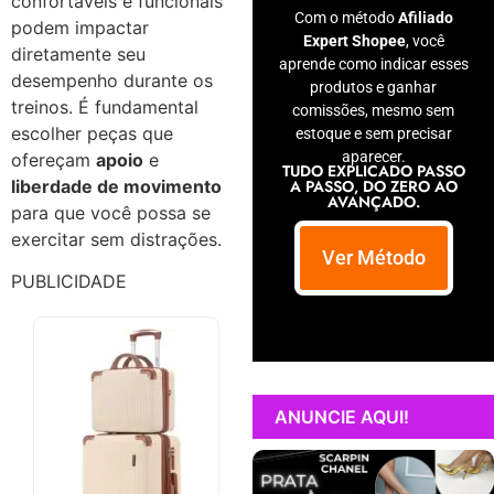
confortáveis e funcionais
Com o método
Afiliado
podem impactar
Expert Shopee
, você
diretamente seu
aprende como indicar esses
desempenho durante os
produtos e ganhar
treinos. É fundamental
comissões, mesmo sem
escolher peças que
estoque e sem precisar
aparecer.
ofereçam
apoio
e
TUDO EXPLICADO PASSO
A PASSO, DO ZERO AO
liberdade de movimento
AVANÇADO.
para que você possa se
exercitar sem distrações.
Ver Método
PUBLICIDADE
ANUNCIE AQUI!