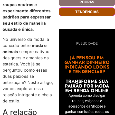
ROUPAS
roupas neutras e
experimente diferentes
TENDÊNCIAS
padrões para expressar
seu estilo de maneira
ousada e única.
No universo da moda, a
PUBLICIDADE
conexão entre
moda e
animais
sempre cativou
JÁ PENSOU EM
designers e amantes da
GANHAR DINHEIRO
estética. Você já se
INDICANDO LOOKS
perguntou como essas
E TENDÊNCIAS?
duas paixões se
TRANSFORME SUA
entrelaçam? Neste artigo,
PAIXÃO POR MODA
vamos explorar essa
EM RENDA ONLINE
relação intrigante e cheia
Aprenda como divulgar
de estilo.
roupas, calçados e
acessórios da Shopee e
A relação
ganhar comissões todos os