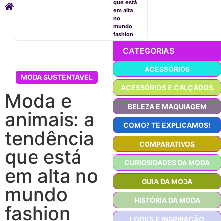
que está
em alta
no
mundo
fashion
CATEGORIAS
ACESSÓRIOS
MODA SUSTENTÁVEL
ACESSÓRIOS E CALÇADOS
Moda e
BELEZA E MAQUIAGEM
animais: a
COMO? TE EXPLICAMOS!
tendência
COMPARATIVOS
que está
CURIOSIDADES DA MODA
em alta no
GUIA DA MODA
mundo
HISTÓRIA DA MODA
fashion
LOOKS E INSPIRAÇÃO