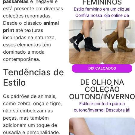
FEMININOS
passarelas
é inegável e
está presente em diversas
Estilo feminino em um clique!
Confira nossa loja online de
coleções renomadas.
calçados agora mesmo!
Desde o clássico
animal
print
até texturas
inspiradas na natureza,
esses elementos têm
dominado a moda
contemporânea.
DIX CALÇADOS
Tendências de
Estilo
DE OLHO NA
COLEÇÃO
OUTONO/INVERN
Os padrões de animais,
como zebra, onça e tigre,
Estilo e conforto para o
outono/inverno! Descubra já!
não só embelezam as
peças, mas também
adicionam um toque de
ousadia e personalidade.