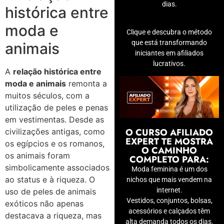
dias.
histórica entre
moda e
Clique e descubra o método
que está transformando
animais
iniciantes em afiliados
lucrativos.
A
relação histórica entre
moda e animais
remonta a
muitos séculos, com a
utilização de peles e penas
em vestimentas. Desde as
O CURSO AFILIADO
civilizações antigas, como
EXPERT TE MOSTRA
os egípcios e os romanos,
O CAMINHO
os animais foram
COMPLETO PARA:
simbolicamente associados
Moda feminina é um dos
ao status e à riqueza. O
nichos que mais vendem na
internet.
uso de peles de animais
Vestidos, conjuntos, bolsas,
exóticos não apenas
acessórios e calçados têm
destacava a riqueza, mas
alta demanda todos os dias.