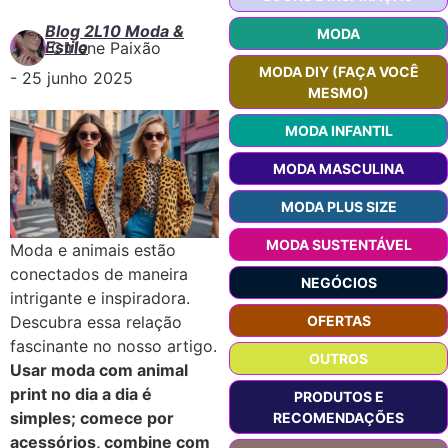
Blog 2L10 Moda &
MODA
Estilo
Girlene Paixão
MODA DIY (FAÇA VOCÊ
-
25 junho 2025
MESMO)
MODA INFANTIL
MODA MASCULINA
MODA PLUS SIZE
MODA SUSTENTÁVEL
Moda e animais estão
conectados de maneira
NEGÓCIOS
intrigante e inspiradora.
OFERTAS
Descubra essa relação
fascinante no nosso artigo.
OUTROS
Usar moda com animal
print no dia a dia é
PRODUTOS E
simples; comece por
RECOMENDAÇÕES
acessórios, combine com