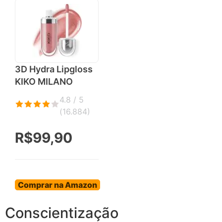
3D Hydra Lipgloss
KIKO MILANO
4.8 / 5
(
16.884
)
R$99,90
Comprar na Amazon
Conscientização