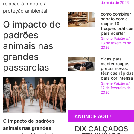
de maio de 2026
relação à moda e à
proteção ambiental.
como combinar
sapato com a
O impacto de
roupa: 10
truques práticos
padrões
para acertar
Girlene Paixão
animais nas
13 de fevereiro de
2026
grandes
dicas para
manter roupas
passarelas
pretas novas:
técnicas rápidas
para cor intensa
Girlene Paixão
12 de fevereiro de
2026
ANUNCIE AQUI!
O
impacto de padrões
DIX CALÇADOS
animais nas grandes