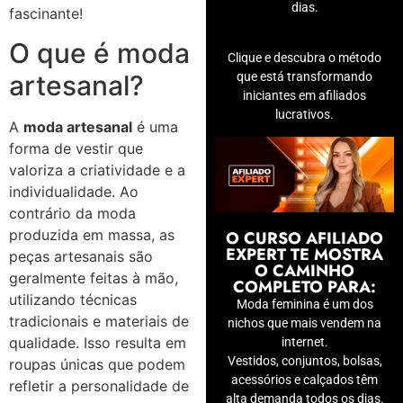
dias.
fascinante!
O que é moda
Clique e descubra o método
que está transformando
artesanal?
iniciantes em afiliados
lucrativos.
A
moda artesanal
é uma
forma de vestir que
valoriza a criatividade e a
individualidade. Ao
contrário da moda
produzida em massa, as
O CURSO AFILIADO
EXPERT TE MOSTRA
peças artesanais são
O CAMINHO
geralmente feitas à mão,
COMPLETO PARA:
utilizando técnicas
Moda feminina é um dos
tradicionais e materiais de
nichos que mais vendem na
qualidade. Isso resulta em
internet.
Vestidos, conjuntos, bolsas,
roupas únicas que podem
acessórios e calçados têm
refletir a personalidade de
alta demanda todos os dias.