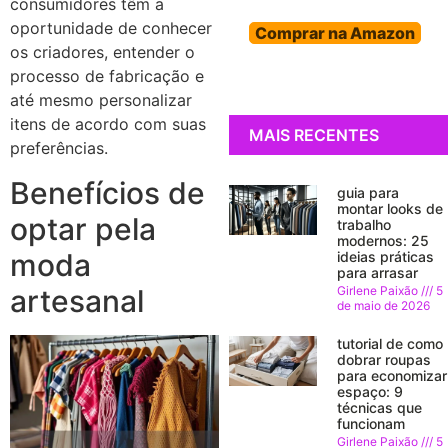
consumidores têm a
oportunidade de conhecer
Comprar na Amazon
os criadores, entender o
processo de fabricação e
até mesmo personalizar
itens de acordo com suas
MAIS RECENTES
preferências.
Benefícios de
guia para
montar looks de
optar pela
trabalho
modernos: 25
moda
ideias práticas
para arrasar
artesanal
Girlene Paixão
5
de maio de 2026
tutorial de como
dobrar roupas
para economizar
espaço: 9
técnicas que
funcionam
Girlene Paixão
5