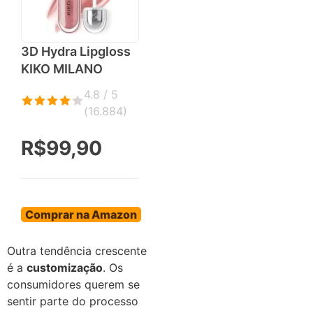
3D Hydra Lipgloss
KIKO MILANO
4.8 / 5
(
16.884
)
R$99,90
Comprar na Amazon
Outra tendência crescente
é a
customização
. Os
consumidores querem se
sentir parte do processo