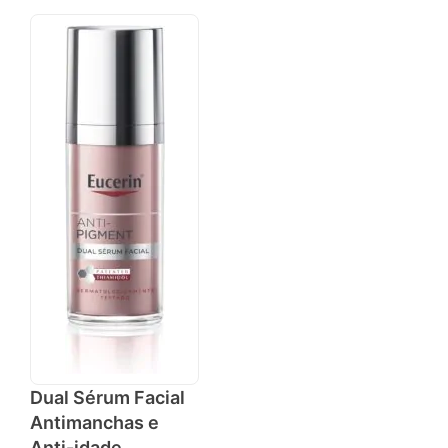
Dual Sérum Facial
Antimanchas e
Anti-idade