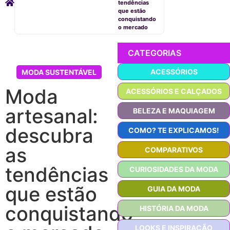
tendências
que estão
conquistando
o mercado
CATEGORIAS
ACESSÓRIOS
MODA SUSTENTÁVEL
Moda
ACESSÓRIOS E CALÇADOS
artesanal:
BELEZA E MAQUIAGEM
descubra
COMO? TE EXPLICAMOS!
as
COMPARATIVOS
tendências
CURIOSIDADES DA MODA
que estão
GUIA DA MODA
conquistando
HISTÓRIA DA MODA
LOOKS E INSPIRAÇÃO