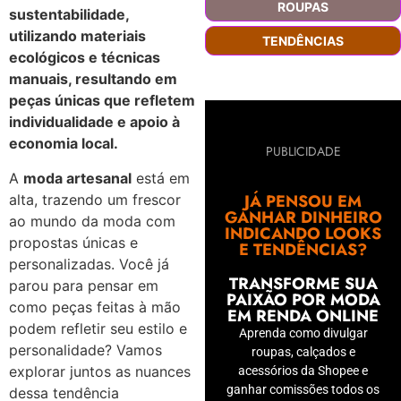
ROUPAS
sustentabilidade,
utilizando materiais
TENDÊNCIAS
ecológicos e técnicas
manuais, resultando em
peças únicas que refletem
individualidade e apoio à
economia local.
PUBLICIDADE
A
moda artesanal
está em
JÁ PENSOU EM
alta, trazendo um frescor
GANHAR DINHEIRO
ao mundo da moda com
INDICANDO LOOKS
propostas únicas e
E TENDÊNCIAS?
personalizadas. Você já
TRANSFORME SUA
parou para pensar em
PAIXÃO POR MODA
como peças feitas à mão
EM RENDA ONLINE
podem refletir seu estilo e
Aprenda como divulgar
personalidade? Vamos
roupas, calçados e
explorar juntos as nuances
acessórios da Shopee e
ganhar comissões todos os
dessa tendência