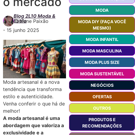
o mercado
MODA
Blog 2L10 Moda &
Estilo
Girlene Paixão
MODA DIY (FAÇA VOCÊ
MESMO)
-
15 junho 2025
MODA INFANTIL
MODA MASCULINA
MODA PLUS SIZE
MODA SUSTENTÁVEL
Moda artesanal é a nova
NEGÓCIOS
tendência que transforma
estilo e autenticidade.
OFERTAS
Venha conferir o que há de
OUTROS
melhor!
A moda artesanal é uma
PRODUTOS E
abordagem que valoriza a
RECOMENDAÇÕES
exclusividade e a