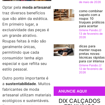
de maio de 2026
Optar pela
moda artesanal
como combinar
traz diversos benefícios
sapato com a
que vão além da estética.
roupa: 10
truques práticos
Em primeiro lugar, a
para acertar
exclusividade das peças é
Girlene Paixão
13 de fevereiro de
um grande atrativo.
2026
Roupas feitas à mão são
dicas para
geralmente únicas,
manter roupas
permitindo que cada
pretas novas:
técnicas rápidas
consumidor tenha algo
para cor intensa
especial e que reflita seu
Girlene Paixão
estilo pessoal.
12 de fevereiro de
2026
Outro ponto importante é
a
sustentabilidade
. Muitos
fabricantes de moda
ANUNCIE AQUI!
artesanal utilizam materiais
DIX CALÇADOS
ecológicos e sustentáveis.