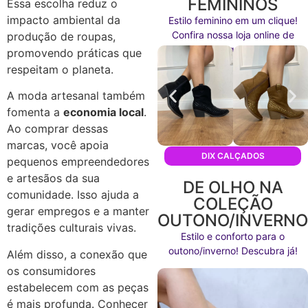
FEMININOS
Essa escolha reduz o
impacto ambiental da
Estilo feminino em um clique!
Confira nossa loja online de
produção de roupas,
calçados agora mesmo!
promovendo práticas que
respeitam o planeta.
A moda artesanal também
fomenta a
economia local
.
Ao comprar dessas
marcas, você apoia
DIX CALÇADOS
pequenos empreendedores
e artesãos da sua
DE OLHO NA
comunidade. Isso ajuda a
COLEÇÃO
gerar empregos e a manter
OUTONO/INVERN
tradições culturais vivas.
Estilo e conforto para o
outono/inverno! Descubra já!
Além disso, a conexão que
os consumidores
estabelecem com as peças
é mais profunda. Conhecer