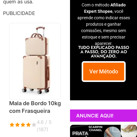
quem as usa.
Com o método
Afiliado
Expert Shopee
, você
PUBLICIDADE
aprende como indicar esses
produtos e ganhar
comissões, mesmo sem
estoque e sem precisar
aparecer.
TUDO EXPLICADO PASSO
A PASSO, DO ZERO AO
AVANÇADO.
Ver Método
Mala de Bordo 10kg
com Frasqueira
ANUNCIE AQUI!
4.6 / 5
(
187
)