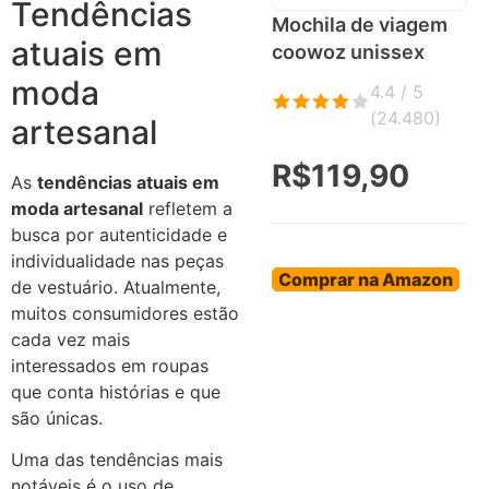
Tendências
Mochila de viagem
atuais em
coowoz unissex
moda
4.4 / 5
(
24.480
)
artesanal
R$119,90
As
tendências atuais em
moda artesanal
refletem a
busca por autenticidade e
individualidade nas peças
Comprar na Amazon
de vestuário. Atualmente,
muitos consumidores estão
cada vez mais
interessados em roupas
que conta histórias e que
são únicas.
Uma das tendências mais
notáveis é o uso de