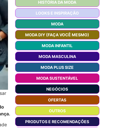
HISTÓRIA DA MODA
LOOKS E INSPIRAÇÃO
MODA
MODA DIY (FAÇA VOCÊ MESMO)
MODA INFANTIL
MODA MASCULINA
MODA PLUS SIZE
MODA SUSTENTÁVEL
NEGÓCIOS
sar
OFERTAS
do
OUTROS
ança.
PRODUTOS E RECOMENDAÇÕES
dade