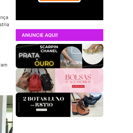
ança
tria
ANUNCIE AQUI!
tram