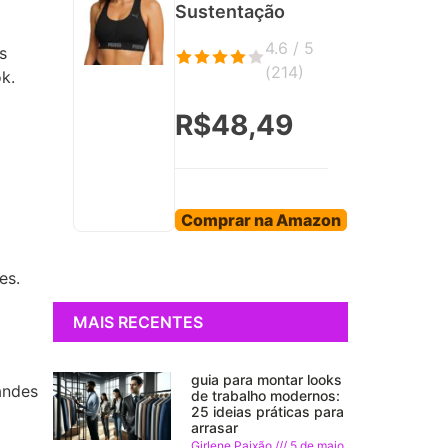
Sustentação
4.6 / 5
s
(
214
)
k.
R$48,49
Comprar na Amazon
es.
MAIS RECENTES
guia para montar looks
andes
de trabalho modernos:
25 ideias práticas para
arrasar
Girlene Paixão
5 de maio