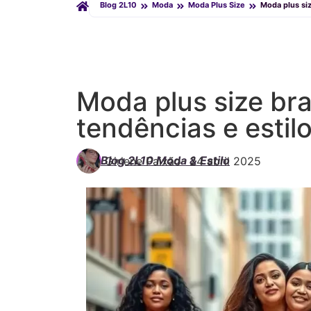
Blog 2L10
Moda
Moda Plus Size
Moda plus siz
Moda plus size bra
tendências e estil
Blog 2L10 Moda & Estilo
Girlene Paixão
-
24 abril 2025