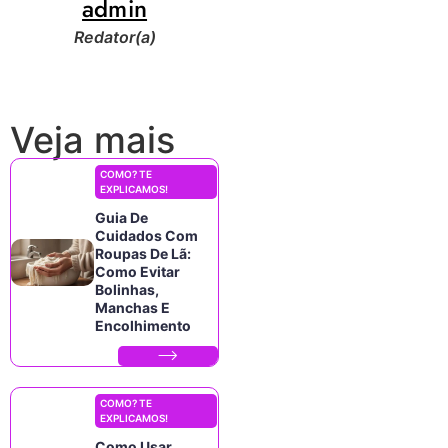
admin
Redator(a)
Veja mais
COMO? TE
EXPLICAMOS!
Guia De
Cuidados Com
Roupas De Lã:
Como Evitar
Bolinhas,
Manchas E
Encolhimento
COMO? TE
EXPLICAMOS!
Como Usar