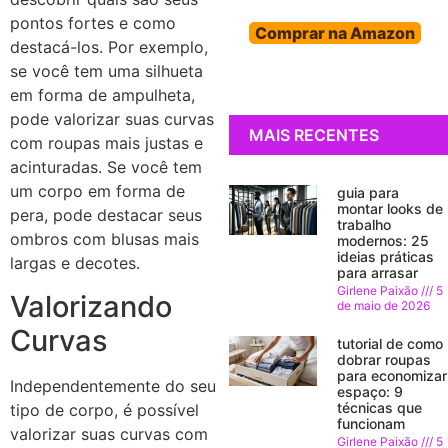
pontos fortes e como
Comprar na Amazon
destacá-los. Por exemplo,
se você tem uma silhueta
em forma de ampulheta,
pode valorizar suas curvas
MAIS RECENTES
com roupas mais justas e
acinturadas. Se você tem
um corpo em forma de
guia para
montar looks de
pera, pode destacar seus
trabalho
ombros com blusas mais
modernos: 25
ideias práticas
largas e decotes.
para arrasar
Girlene Paixão
5
Valorizando
de maio de 2026
Curvas
tutorial de como
dobrar roupas
para economizar
Independentemente do seu
espaço: 9
técnicas que
tipo de corpo, é possível
funcionam
valorizar suas curvas com
Girlene Paixão
5