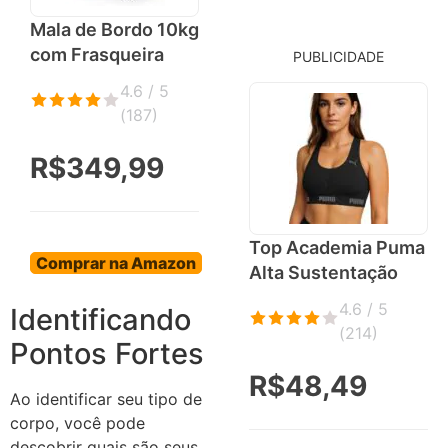
Mala de Bordo 10kg
com Frasqueira
PUBLICIDADE
4.6 / 5
(
187
)
R$349,99
Top Academia Puma
Comprar na Amazon
Alta Sustentação
4.6 / 5
Identificando
(
214
)
Pontos Fortes
R$48,49
Ao identificar seu tipo de
corpo, você pode
descobrir quais são seus