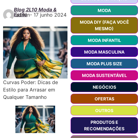
Blog 2L10 Moda &
MODA
Estilo
admin
-
17 junho 2024
MODA DIY (FAÇA VOCÊ
MESMO)
MODA INFANTIL
MODA MASCULINA
MODA PLUS SIZE
MODA SUSTENTÁVEL
Curvas Poder: Dicas de
NEGÓCIOS
Estilo para Arrasar em
Qualquer Tamanho
OFERTAS
OUTROS
PRODUTOS E
RECOMENDAÇÕES