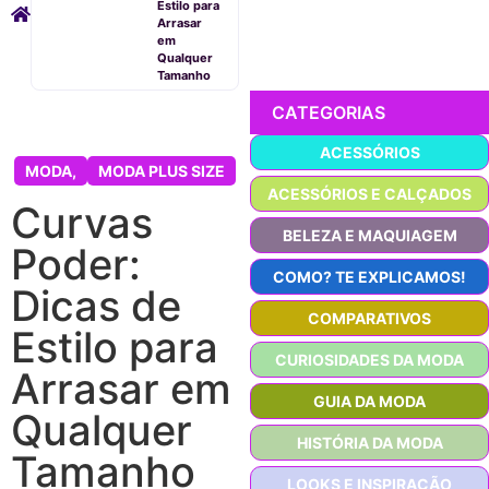
Estilo para
Arrasar
em
Qualquer
Tamanho
CATEGORIAS
ACESSÓRIOS
MODA
,
MODA PLUS SIZE
ACESSÓRIOS E CALÇADOS
Curvas
BELEZA E MAQUIAGEM
Poder:
COMO? TE EXPLICAMOS!
Dicas de
COMPARATIVOS
Estilo para
CURIOSIDADES DA MODA
Arrasar em
GUIA DA MODA
Qualquer
HISTÓRIA DA MODA
Tamanho
LOOKS E INSPIRAÇÃO