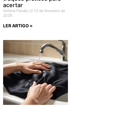
acertar
Girlene Paixão
13 de fevereiro de
2026
LER ARTIGO »