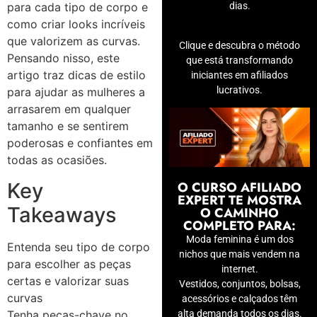
dias.
para cada tipo de corpo e
como criar looks incríveis
que valorizem as curvas.
Clique e descubra o método
Pensando nisso, este
que está transformando
artigo traz dicas de estilo
iniciantes em afiliados
lucrativos.
para ajudar as mulheres a
arrasarem em qualquer
tamanho e se sentirem
poderosas e confiantes em
todas as ocasiões.
Key
O CURSO AFILIADO
EXPERT TE MOSTRA
Takeaways
O CAMINHO
COMPLETO PARA:
Moda feminina é um dos
Entenda seu tipo de corpo
nichos que mais vendem na
para escolher as peças
internet.
certas e valorizar suas
Vestidos, conjuntos, bolsas,
curvas
acessórios e calçados têm
Tenha peças-chave no
alta demanda todos os dias.