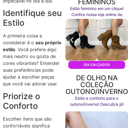
FEMININOS
impecável no dia a dia.
Estilo feminino em um clique!
Identifique seu
Confira nossa loja online de
Estilo
calçados agora mesmo!
A primeira coisa a
considerar é o
seu próprio
estilo
. Você prefere algo
mais
neutro
ou gosta de
cores vibrantes
? Entender
DIX CALÇADOS
suas preferências pode
DE OLHO NA
ajudar a escolher peças
COLEÇÃO
que você vai adorar usar.
OUTONO/INVERN
Priorize o
Estilo e conforto para o
Conforto
outono/inverno! Descubra já!
Escolher itens que são
confortáveis significa