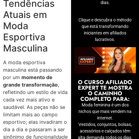
Tendências
dias.
Atuais em
Clique e descubra o método
Moda
que está transformando
iniciantes em afiliados
Esportiva
lucrativos.
Masculina
A moda esportiva
masculina está passando
por um
momento de
O CURSO AFILIADO
grande transformação
,
EXPERT TE MOSTRA
refletindo um estilo de vida
O CAMINHO
COMPLETO PARA:
cada vez mais ativo e
Moda feminina é um dos
saudável. As peças não se
nichos que mais vendem na
limitam mais ao campo
internet.
esportivo; elas invadiram o
Vestidos, conjuntos, bolsas,
dia a dia e passaram a ser
acessórios e calçados têm
sinônimo de
funcionalidade
alta demanda todos os dias.