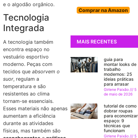
e o algodão orgânico.
Comprar na Amazon
Tecnologia
Integrada
MAIS RECENTES
A tecnologia também
encontra espaço no
vestuário esportivo
guia para
moderno. Peças com
montar looks de
trabalho
tecidos que
absorvem o
modernos: 25
suor
, regulam a
ideias práticas
para arrasar
temperatura e são
Girlene Paixão
5
resistentes ao clima
de maio de 2026
tornam-se essenciais.
tutorial de como
Esses materiais não apenas
dobrar roupas
aumentam a eficiência
para economizar
espaço: 9
durante as atividades
técnicas que
físicas, mas também são
funcionam
Girlene Paixão
5