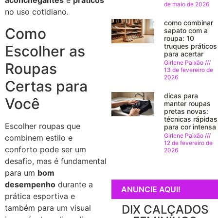
aconchegantes
e
práticos
de maio de 2026
no uso cotidiano.
como combinar
Como
sapato com a
roupa: 10
truques práticos
Escolher as
para acertar
Girlene Paixão
Roupas
13 de fevereiro de
2026
Certas para
dicas para
Você
manter roupas
pretas novas:
técnicas rápidas
Escolher roupas que
para cor intensa
Girlene Paixão
combinem estilo e
12 de fevereiro de
conforto pode ser um
2026
desafio, mas é fundamental
para um
bom
desempenho
durante a
ANUNCIE AQUI!
prática esportiva e
DIX CALÇADOS
também para um visual