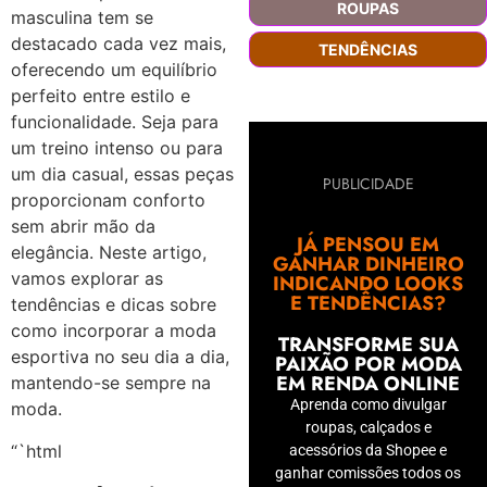
ROUPAS
masculina tem se
destacado cada vez mais,
TENDÊNCIAS
oferecendo um equilíbrio
perfeito entre estilo e
funcionalidade. Seja para
um treino intenso ou para
um dia casual, essas peças
PUBLICIDADE
proporcionam conforto
sem abrir mão da
JÁ PENSOU EM
elegância. Neste artigo,
GANHAR DINHEIRO
vamos explorar as
INDICANDO LOOKS
E TENDÊNCIAS?
tendências e dicas sobre
como incorporar a moda
TRANSFORME SUA
esportiva no seu dia a dia,
PAIXÃO POR MODA
EM RENDA ONLINE
mantendo-se sempre na
Aprenda como divulgar
moda.
roupas, calçados e
“`html
acessórios da Shopee e
ganhar comissões todos os