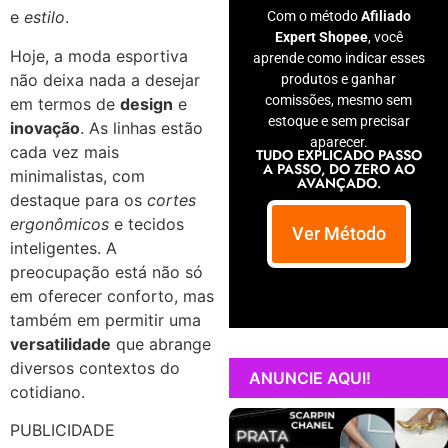
e
estilo
.
Com o método
Afiliado
Expert Shopee
, você
Hoje, a moda esportiva
aprende como indicar esses
não deixa nada a desejar
produtos e ganhar
comissões, mesmo sem
em termos de
design
e
estoque e sem precisar
inovação
. As linhas estão
aparecer.
cada vez mais
TUDO EXPLICADO PASSO
A PASSO, DO ZERO AO
minimalistas, com
AVANÇADO.
destaque para os
cortes
ergonômicos
e tecidos
Ver Método
inteligentes. A
preocupação está não só
em oferecer conforto, mas
também em permitir uma
versatilidade
que abrange
diversos contextos do
ANUNCIE AQUI!
cotidiano.
PUBLICIDADE