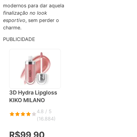
modernos para dar aquela
finalização no look
esportivo
, sem perder o
charme.
PUBLICIDADE
3D Hydra Lipgloss
KIKO MILANO
4.8 / 5
(
16.884
)
R$99,90