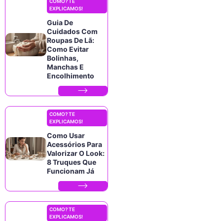
COMO? TE
EXPLICAMOS!
Guia De
Cuidados Com
Roupas De Lã:
Como Evitar
Bolinhas,
Manchas E
Encolhimento
COMO? TE
EXPLICAMOS!
Como Usar
Acessórios Para
Valorizar O Look:
8 Truques Que
Funcionam Já
COMO? TE
EXPLICAMOS!