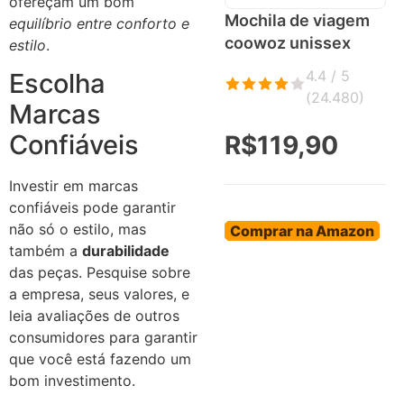
ofereçam um bom
Mochila de viagem
equilíbrio entre conforto e
coowoz unissex
estilo
.
4.4 / 5
Escolha
(
24.480
)
Marcas
Confiáveis
R$119,90
Investir em marcas
confiáveis pode garantir
não só o estilo, mas
Comprar na Amazon
também a
durabilidade
das peças. Pesquise sobre
a empresa, seus valores, e
leia avaliações de outros
consumidores para garantir
que você está fazendo um
bom investimento.