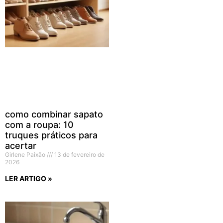
como combinar sapato
com a roupa: 10
truques práticos para
acertar
Girlene Paixão
13 de fevereiro de
2026
LER ARTIGO »