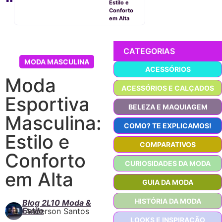
Estilo e
Conforto
em Alta
CATEGORIAS
MODA MASCULINA
ACESSÓRIOS
Moda
ACESSÓRIOS E CALÇADOS
Esportiva
BELEZA E MAQUIAGEM
Masculina:
COMO? TE EXPLICAMOS!
Estilo e
COMPARATIVOS
Conforto
CURIOSIDADES DA MODA
em Alta
GUIA DA MODA
HISTÓRIA DA MODA
Blog 2L10 Moda &
Estilo
Anderson Santos
LOOKS E INSPIRAÇÃO