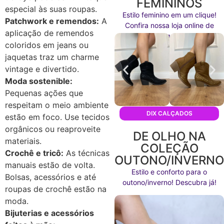
FEMININOS
especial às suas roupas.
Estilo feminino em um clique!
Patchwork e remendos:
A
Confira nossa loja online de
aplicação de remendos
calçados agora mesmo!
coloridos em jeans ou
jaquetas traz um charme
vintage e divertido.
Moda sostenible:
Pequenas ações que
respeitam o meio ambiente
DIX CALÇADOS
estão em foco. Use tecidos
orgânicos ou reaproveite
DE OLHO NA
materiais.
COLEÇÃO
Crochê e tricô:
As técnicas
OUTONO/INVERN
manuais estão de volta.
Estilo e conforto para o
Bolsas, acessórios e até
outono/inverno! Descubra já!
roupas de crochê estão na
moda.
Bijuterias e acessórios