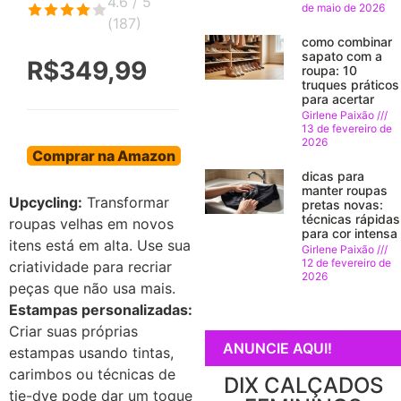
4.6 / 5
de maio de 2026
(
187
)
como combinar
sapato com a
R$349,99
roupa: 10
truques práticos
para acertar
Girlene Paixão
13 de fevereiro de
2026
Comprar na Amazon
dicas para
manter roupas
Upcycling:
Transformar
pretas novas:
técnicas rápidas
roupas velhas em novos
para cor intensa
itens está em alta. Use sua
Girlene Paixão
12 de fevereiro de
criatividade para recriar
2026
peças que não usa mais.
Estampas personalizadas:
Criar suas próprias
ANUNCIE AQUI!
estampas usando tintas,
carimbos ou técnicas de
DIX CALÇADOS
tie-dye pode dar um toque