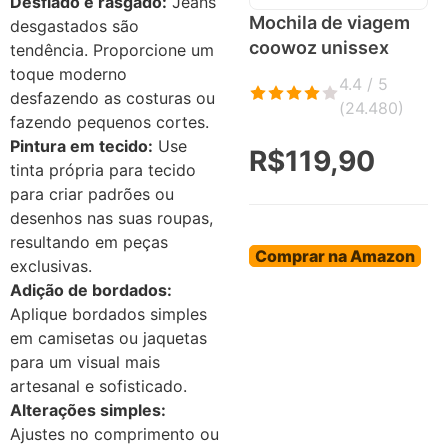
Desfiado e rasgado:
Jeans
Mochila de viagem
desgastados são
coowoz unissex
tendência. Proporcione um
toque moderno
4.4 / 5
desfazendo as costuras ou
(
24.480
)
fazendo pequenos cortes.
Pintura em tecido:
Use
R$119,90
tinta própria para tecido
para criar padrões ou
desenhos nas suas roupas,
resultando em peças
Comprar na Amazon
exclusivas.
Adição de bordados:
Aplique bordados simples
em camisetas ou jaquetas
para um visual mais
artesanal e sofisticado.
Alterações simples:
Ajustes no comprimento ou