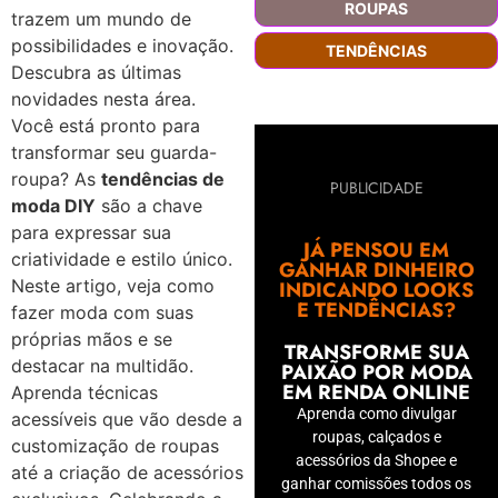
ROUPAS
trazem um mundo de
possibilidades e inovação.
TENDÊNCIAS
Descubra as últimas
novidades nesta área.
Você está pronto para
transformar seu guarda-
roupa? As
tendências de
PUBLICIDADE
moda DIY
são a chave
para expressar sua
JÁ PENSOU EM
criatividade e estilo único.
GANHAR DINHEIRO
Neste artigo, veja como
INDICANDO LOOKS
E TENDÊNCIAS?
fazer moda com suas
próprias mãos e se
TRANSFORME SUA
destacar na multidão.
PAIXÃO POR MODA
EM RENDA ONLINE
Aprenda técnicas
Aprenda como divulgar
acessíveis que vão desde a
roupas, calçados e
customização de roupas
acessórios da Shopee e
até a criação de acessórios
ganhar comissões todos os