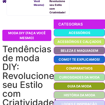
Você
Revolucione
Mesmo)
seu Estilo
com
Criatividade!
CATEGORIAS
ACESSÓRIOS
MODA DIY (FAÇA VOCÊ
MESMO)
ACESSÓRIOS E CALÇADOS
Tendências
BELEZA E MAQUIAGEM
de moda
COMO? TE EXPLICAMOS!
DIY:
COMPARATIVOS
Revolucione
CURIOSIDADES DA MODA
seu Estilo
GUIA DA MODA
com
HISTÓRIA DA MODA
Criatividade!
LOOKS E INSPIRAÇÃO