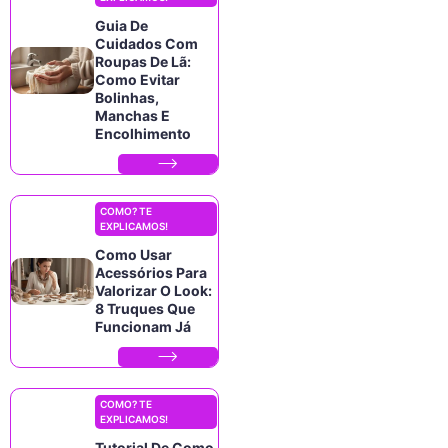
Guia De
Cuidados Com
Roupas De Lã:
Como Evitar
Bolinhas,
Manchas E
Encolhimento
COMO? TE
EXPLICAMOS!
Como Usar
Acessórios Para
Valorizar O Look:
8 Truques Que
Funcionam Já
COMO? TE
EXPLICAMOS!
Tutorial De Como