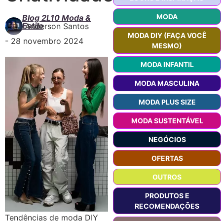
MODA
Blog 2L10 Moda &
Estilo
Anderson Santos
MODA DIY (FAÇA VOCÊ
-
28 novembro 2024
MESMO)
MODA INFANTIL
MODA MASCULINA
MODA PLUS SIZE
MODA SUSTENTÁVEL
NEGÓCIOS
OFERTAS
OUTROS
PRODUTOS E
RECOMENDAÇÕES
Tendências de moda DIY