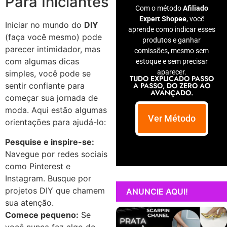
Para Iniciantes
Com o método
Afiliado
Expert Shopee
, você
Iniciar no mundo do
DIY
aprende como indicar esses
(faça você mesmo) pode
produtos e ganhar
parecer intimidador, mas
comissões, mesmo sem
com algumas dicas
estoque e sem precisar
aparecer.
simples, você pode se
TUDO EXPLICADO PASSO
A PASSO, DO ZERO AO
sentir confiante para
AVANÇADO.
começar sua jornada de
moda. Aqui estão algumas
Ver Método
orientações para ajudá-lo:
Pesquise e inspire-se:
Navegue por redes sociais
como Pinterest e
Instagram. Busque por
projetos DIY que chamem
ANUNCIE AQUI!
sua atenção.
Comece pequeno:
Se
você nunca fez algo do