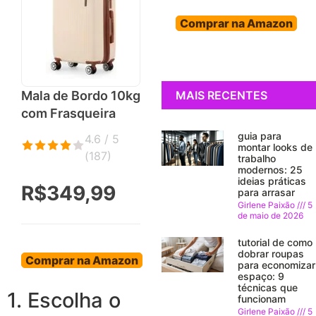
Comprar na Amazon
MAIS RECENTES
Mala de Bordo 10kg
com Frasqueira
guia para
4.6 / 5
montar looks de
(
187
)
trabalho
modernos: 25
ideias práticas
R$349,99
para arrasar
Girlene Paixão
5
de maio de 2026
tutorial de como
dobrar roupas
Comprar na Amazon
para economizar
espaço: 9
técnicas que
1. Escolha o
funcionam
Girlene Paixão
5