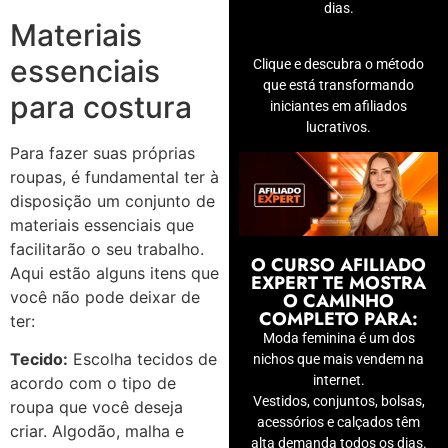
dias.
Materiais
essenciais
Clique e descubra o método
que está transformando
para costura
iniciantes em afiliados
lucrativos.
Para fazer suas próprias
roupas, é fundamental ter à
disposição um conjunto de
materiais essenciais que
facilitarão o seu trabalho.
O CURSO AFILIADO
Aqui estão alguns itens que
EXPERT TE MOSTRA
você não pode deixar de
O CAMINHO
COMPLETO PARA:
ter:
Moda feminina é um dos
Tecido:
Escolha tecidos de
nichos que mais vendem na
internet.
acordo com o tipo de
Vestidos, conjuntos, bolsas,
roupa que você deseja
acessórios e calçados têm
criar. Algodão, malha e
alta demanda todos os dias.