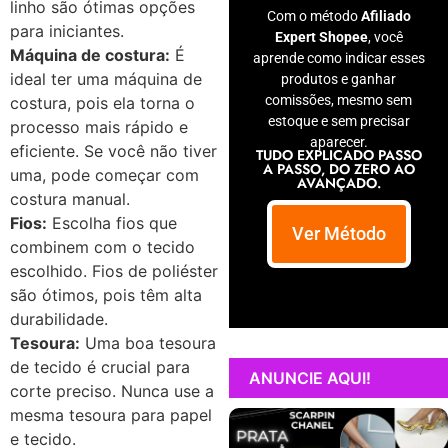
linho são ótimas opções
Com o método
Afiliado
para iniciantes.
Expert Shopee
, você
Máquina de costura:
É
aprende como indicar esses
ideal ter uma máquina de
produtos e ganhar
comissões, mesmo sem
costura, pois ela torna o
estoque e sem precisar
processo mais rápido e
aparecer.
eficiente. Se você não tiver
TUDO EXPLICADO PASSO
A PASSO, DO ZERO AO
uma, pode começar com
AVANÇADO.
costura manual.
Fios:
Escolha fios que
Ver Método
combinem com o tecido
escolhido. Fios de poliéster
são ótimos, pois têm alta
durabilidade.
Tesoura:
Uma boa tesoura
de tecido é crucial para
ANUNCIE AQUI!
corte preciso. Nunca use a
mesma tesoura para papel
e tecido.