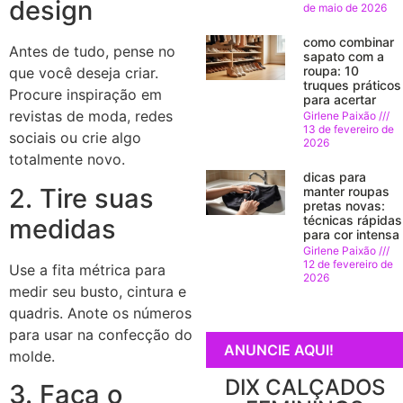
design
de maio de 2026
como combinar
Antes de tudo, pense no
sapato com a
roupa: 10
que você deseja criar.
truques práticos
Procure inspiração em
para acertar
revistas de moda, redes
Girlene Paixão
13 de fevereiro de
sociais ou crie algo
2026
totalmente novo.
dicas para
2. Tire suas
manter roupas
pretas novas:
técnicas rápidas
medidas
para cor intensa
Girlene Paixão
12 de fevereiro de
Use a fita métrica para
2026
medir seu busto, cintura e
quadris. Anote os números
para usar na confecção do
ANUNCIE AQUI!
molde.
DIX CALÇADOS
3. Faça o