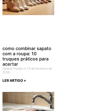
como combinar sapato
com a roupa: 10
truques práticos para
acertar
Girlene Paixão
13 de fevereiro de
2026
LER ARTIGO »