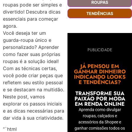
ROUPAS
roupas pode ser simples e
divertido! Descubra dicas
TENDÊNCIAS
essenciais para começar
agora.
Você deseja ter um
guarda-roupa único e
personalizado? Aprender
PUBLICIDADE
como fazer suas próprias
roupas é a solução ideal!
JÁ PENSOU EM
Com as técnicas certas,
GANHAR DINHEIRO
você pode criar peças que
INDICANDO LOOKS
E TENDÊNCIAS?
refletem seu estilo pessoal
e se destacam na multidão.
TRANSFORME SUA
Neste post, vamos
PAIXÃO POR MODA
EM RENDA ONLINE
explorar os passos iniciais
Aprenda como divulgar
e as dicas necessárias para
roupas, calçados e
dar vida à sua criatividade.
acessórios da Shopee e
ganhar comissões todos os
“`html