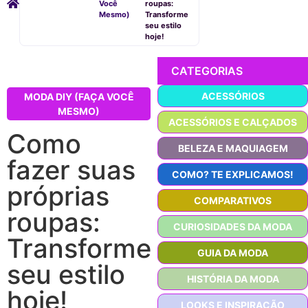
Você
roupas:
Mesmo)
Transforme
seu estilo
hoje!
CATEGORIAS
ACESSÓRIOS
MODA DIY (FAÇA VOCÊ
MESMO)
ACESSÓRIOS E CALÇADOS
Como
BELEZA E MAQUIAGEM
fazer suas
COMO? TE EXPLICAMOS!
próprias
COMPARATIVOS
roupas:
CURIOSIDADES DA MODA
Transforme
GUIA DA MODA
seu estilo
HISTÓRIA DA MODA
hoje!
LOOKS E INSPIRAÇÃO