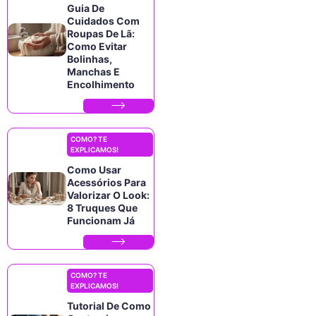
Guia De
Cuidados Com
Roupas De Lã:
Como Evitar
Bolinhas,
Manchas E
Encolhimento
COMO? TE
EXPLICAMOS!
Como Usar
Acessórios Para
Valorizar O Look:
8 Truques Que
Funcionam Já
COMO? TE
EXPLICAMOS!
Tutorial De Como