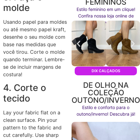
FEMININOS
molde
Estilo feminino em um clique!
Confira nossa loja online de
Usando papel para moldes
calçados agora mesmo!
ou até mesmo papel kraft,
desenhe o seu molde com
base nas medidas que
você tirou. Corte o molde
quando terminar. Lembre-
se de incluir margens de
DIX CALÇADOS
costura!
DE OLHO NA
4. Corte o
COLEÇÃO
tecido
OUTONO/INVERN
Estilo e conforto para o
Lay your fabric flat on a
outono/inverno! Descubra já!
clean surface. Pin your
pattern to the fabric and
cut carefully. Use sharp