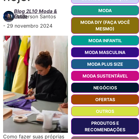
MODA
Blog 2L10 Moda &
Estilo
Anderson Santos
MODA DIY (FAÇA VOCÊ
-
29 novembro 2024
MESMO)
MODA INFANTIL
MODA MASCULINA
MODA PLUS SIZE
MODA SUSTENTÁVEL
NEGÓCIOS
OFERTAS
OUTROS
PRODUTOS E
RECOMENDAÇÕES
Como fazer suas próprias