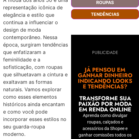
A moda dos anos 50 é uma
ROUPAS
representação icônica de
TENDÊNCIAS
elegância e estilo que
continua a influenciar o
design de moda
contemporâneo. Nessa
época, surgiram tendências
que enfatizaram a
PUBLICIDADE
feminilidade e a
sofisticação, com roupas
JÁ PENSOU EM
GANHAR DINHEIRO
que silhuetavam a cintura e
INDICANDO LOOKS
exaltavam as formas
E TENDÊNCIAS?
naturais. Vamos explorar
como esses elementos
TRANSFORME SUA
PAIXÃO POR MODA
históricos ainda encantam
EM RENDA ONLINE
e como você pode
Aprenda como divulgar
incorporar esses estilos no
roupas, calçados e
seu guarda-roupa
acessórios da Shopee e
moderno.
ganhar comissões todos os