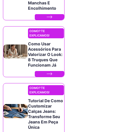
Manchas E
Encolhimento
COMO? TE
EXPLICAMOS!
Como Usar
Acessórios Para
Valorizar O Look:
8 Truques Que
Funcionam Já
COMO? TE
EXPLICAMOS!
Tutorial De Como
Customizar
Calças Jeans:
Transforme Seu
Jeans Em Peça
Única