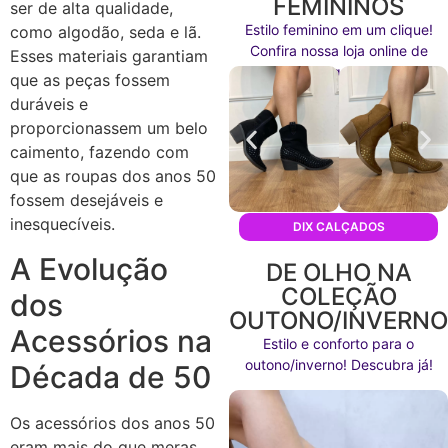
FEMININOS
ser de alta qualidade,
Estilo feminino em um clique!
como algodão, seda e lã.
Confira nossa loja online de
Esses materiais garantiam
calçados agora mesmo!
que as peças fossem
duráveis e
proporcionassem um belo
caimento, fazendo com
que as roupas dos anos 50
fossem desejáveis e
inesquecíveis.
DIX CALÇADOS
A Evolução
DE OLHO NA
COLEÇÃO
dos
OUTONO/INVERN
Acessórios na
Estilo e conforto para o
outono/inverno! Descubra já!
Década de 50
Os acessórios dos anos 50
eram mais do que meras