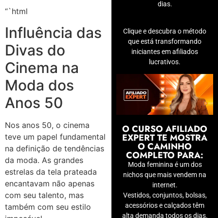
dias.
“`html
Influência das
Clique e descubra o método
que está transformando
Divas do
iniciantes em afiliados
lucrativos.
Cinema na
Moda dos
Anos 50
Nos anos 50, o cinema
O CURSO AFILIADO
EXPERT TE MOSTRA
teve um papel fundamental
O CAMINHO
na definição de tendências
COMPLETO PARA:
da moda. As grandes
Moda feminina é um dos
estrelas da tela prateada
nichos que mais vendem na
encantavam não apenas
internet.
com seu talento, mas
Vestidos, conjuntos, bolsas,
acessórios e calçados têm
também com seu estilo
alta demanda todos os dias.