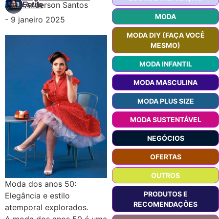
Estilo
Anderson Santos
MODA
-
9 janeiro 2025
MODA DIY (FAÇA VOCÊ
MESMO)
MODA INFANTIL
MODA MASCULINA
MODA PLUS SIZE
MODA SUSTENTÁVEL
NEGÓCIOS
OFERTAS
OUTROS
Moda dos anos 50:
PRODUTOS E
Elegância e estilo
RECOMENDAÇÕES
atemporal explorados.