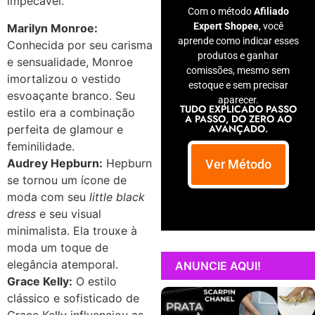
impecável.
Com o método
Afiliado
Expert Shopee
, você
Marilyn Monroe:
aprende como indicar esses
Conhecida por seu carisma
produtos e ganhar
e sensualidade, Monroe
comissões, mesmo sem
imortalizou o vestido
estoque e sem precisar
esvoaçante branco. Seu
aparecer.
TUDO EXPLICADO PASSO
estilo era a combinação
A PASSO, DO ZERO AO
AVANÇADO.
perfeita de glamour e
feminilidade.
Audrey Hepburn:
Hepburn
Ver Método
se tornou um ícone de
moda com seu
little black
dress
e seu visual
minimalista. Ela trouxe à
moda um toque de
elegância atemporal.
ANUNCIE AQUI!
Grace Kelly:
O estilo
clássico e sofisticado de
Grace Kelly influenciou as