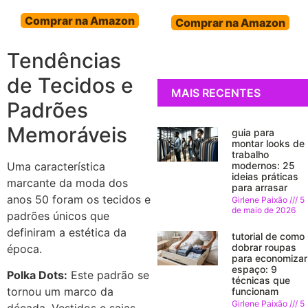
Comprar na Amazon
Comprar na Amazon
Tendências
de Tecidos e
MAIS RECENTES
Padrões
Memoráveis
guia para
montar looks de
trabalho
modernos: 25
Uma característica
ideias práticas
marcante da moda dos
para arrasar
anos 50 foram os tecidos e
Girlene Paixão
5
de maio de 2026
padrões únicos que
definiram a estética da
tutorial de como
dobrar roupas
época.
para economizar
espaço: 9
Polka Dots:
Este padrão se
técnicas que
tornou um marco da
funcionam
Girlene Paixão
5