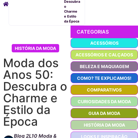
Descubra
o
Charme
e Estilo
da Época
CATEGORIAS
ACESSÓRIOS
HISTÓRIA DA MODA
ACESSÓRIOS E CALÇADOS
Moda dos
BELEZA E MAQUIAGEM
Anos 50:
COMO? TE EXPLICAMOS!
Descubra o
COMPARATIVOS
Charme e
CURIOSIDADES DA MODA
Estilo da
GUIA DA MODA
Época
HISTÓRIA DA MODA
Blog 2L10 Moda &
LOOKS E INSPIRAÇÃO