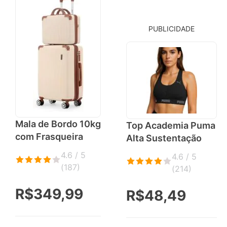
PUBLICIDADE
Mala de Bordo 10kg
Top Academia Puma
com Frasqueira
Alta Sustentação
4.6 / 5
4.6 / 5
(
187
)
(
214
)
R$349,99
R$48,49