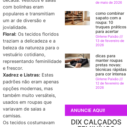
década. Vestidos e saias
de maio de 2026
com bolinhas eram
como combinar
populares e transmitiam
sapato com a
um ar de diversão e
roupa: 10
truques práticos
jovialidade.
para acertar
Floral:
Os tecidos floridos
Girlene Paixão
traziam a delicadeza e a
13 de fevereiro de
2026
beleza da natureza para o
vestuário cotidiano,
dicas para
manter roupas
representando feminilidade
pretas novas:
e frescor.
técnicas rápidas
para cor intensa
Xadrez e Listras:
Estes
Girlene Paixão
padrões não eram apenas
12 de fevereiro de
2026
opções modernas, mas
também muito versáteis,
usados em roupas que
variavam de saias a
ANUNCIE AQUI!
camisas.
DIX CALÇADOS
Os tecidos costumavam