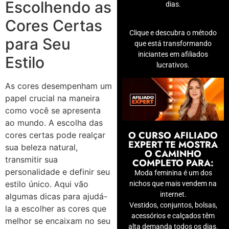
Escolhendo as
dias.
Cores Certas
Clique e descubra o método
para Seu
que está transformando
iniciantes em afiliados
Estilo
lucrativos.
As cores desempenham um
papel crucial na maneira
como você se apresenta
ao mundo. A escolha das
O CURSO AFILIADO
cores certas pode realçar
EXPERT TE MOSTRA
sua beleza natural,
O CAMINHO
transmitir sua
COMPLETO PARA:
personalidade e definir seu
Moda feminina é um dos
estilo único. Aqui vão
nichos que mais vendem na
internet.
algumas dicas para ajudá-
Vestidos, conjuntos, bolsas,
la a escolher as cores que
acessórios e calçados têm
melhor se encaixam no seu
alta demanda todos os dias.