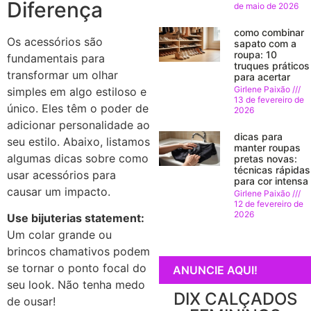
Diferença
de maio de 2026
como combinar
Os acessórios são
sapato com a
roupa: 10
fundamentais para
truques práticos
transformar um olhar
para acertar
Girlene Paixão
simples em algo estiloso e
13 de fevereiro de
único. Eles têm o poder de
2026
adicionar personalidade ao
dicas para
seu estilo. Abaixo, listamos
manter roupas
algumas dicas sobre como
pretas novas:
técnicas rápidas
usar acessórios para
para cor intensa
causar um impacto.
Girlene Paixão
12 de fevereiro de
2026
Use bijuterias statement:
Um colar grande ou
brincos chamativos podem
se tornar o ponto focal do
ANUNCIE AQUI!
seu look. Não tenha medo
DIX CALÇADOS
de ousar!