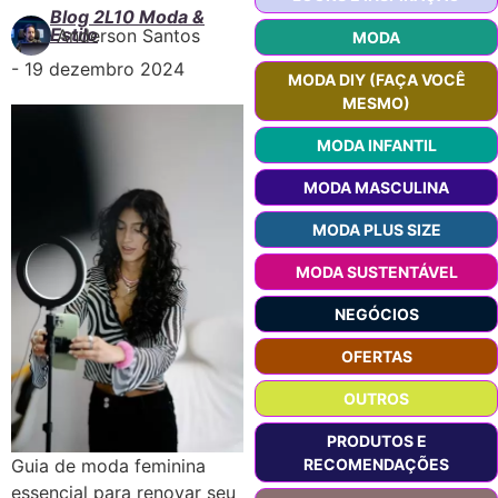
Blog 2L10 Moda &
Estilo
Anderson Santos
MODA
-
19 dezembro 2024
MODA DIY (FAÇA VOCÊ
MESMO)
MODA INFANTIL
MODA MASCULINA
MODA PLUS SIZE
MODA SUSTENTÁVEL
NEGÓCIOS
OFERTAS
OUTROS
PRODUTOS E
RECOMENDAÇÕES
Guia de moda feminina
essencial para renovar seu