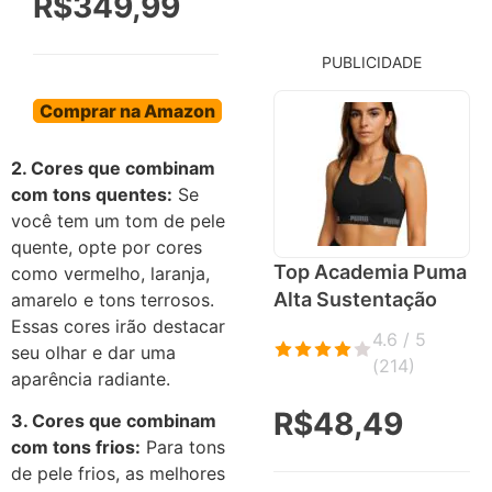
R$349,99
PUBLICIDADE
Comprar na Amazon
2. Cores que combinam
com tons quentes:
Se
você tem um tom de pele
quente, opte por cores
Top Academia Puma
como vermelho, laranja,
Alta Sustentação
amarelo e tons terrosos.
Essas cores irão destacar
4.6 / 5
seu olhar e dar uma
(
214
)
aparência radiante.
R$48,49
3. Cores que combinam
com tons frios:
Para tons
de pele frios, as melhores