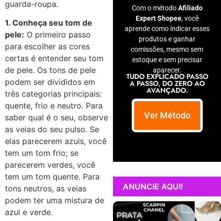
guarda-roupa.
Com o método
Afiliado
Expert Shopee
, você
1. Conheça seu tom de
aprende como indicar esses
pele:
O primeiro passo
produtos e ganhar
para escolher as cores
comissões, mesmo sem
certas é entender seu tom
estoque e sem precisar
de pele. Os tons de pele
aparecer.
TUDO EXPLICADO PASSO
podem ser divididos em
A PASSO, DO ZERO AO
AVANÇADO.
três categorias principais:
quente, frio e neutro. Para
Ver Método
saber qual é o seu, observe
as veias do seu pulso. Se
elas parecerem azuis, você
tem um tom frio; se
parecerem verdes, você
tem um tom quente. Para
ANUNCIE AQUI!
tons neutros, as veias
podem ter uma mistura de
azul e verde.