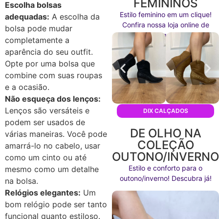
FEMININOS
Escolha bolsas
Estilo feminino em um clique!
adequadas:
A escolha da
Confira nossa loja online de
bolsa pode mudar
calçados agora mesmo!
completamente a
aparência do seu outfit.
Opte por uma bolsa que
combine com suas roupas
e a ocasião.
Não esqueça dos lenços:
Lenços são versáteis e
DIX CALÇADOS
podem ser usados de
DE OLHO NA
várias maneiras. Você pode
COLEÇÃO
amarrá-lo no cabelo, usar
OUTONO/INVERN
como um cinto ou até
Estilo e conforto para o
mesmo como um detalhe
outono/inverno! Descubra já!
na bolsa.
Relógios elegantes:
Um
bom relógio pode ser tanto
funcional quanto estiloso.