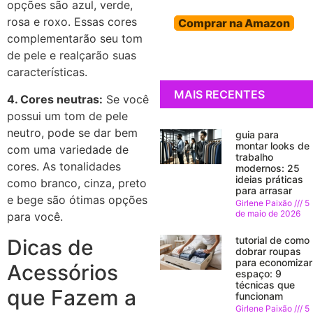
opções são azul, verde,
rosa e roxo. Essas cores
Comprar na Amazon
complementarão seu tom
de pele e realçarão suas
características.
MAIS RECENTES
4. Cores neutras:
Se você
possui um tom de pele
neutro, pode se dar bem
guia para
montar looks de
com uma variedade de
trabalho
cores. As tonalidades
modernos: 25
ideias práticas
como branco, cinza, preto
para arrasar
e bege são ótimas opções
Girlene Paixão
5
de maio de 2026
para você.
tutorial de como
Dicas de
dobrar roupas
para economizar
Acessórios
espaço: 9
técnicas que
que Fazem a
funcionam
Girlene Paixão
5