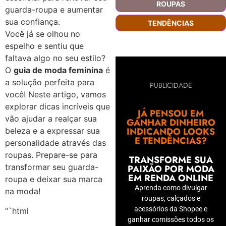
ROUPAS
guarda-roupa e aumentar
sua confiança.
TENDÊNCIAS
Você já se olhou no
espelho e sentiu que
faltava algo no seu estilo?
O
guia de moda feminina
é
a solução perfeita para
PUBLICIDADE
você! Neste artigo, vamos
explorar dicas incríveis que
JÁ PENSOU EM
vão ajudar a realçar sua
GANHAR DINHEIRO
INDICANDO LOOKS
beleza e a expressar sua
E TENDÊNCIAS?
personalidade através das
roupas. Prepare-se para
TRANSFORME SUA
transformar seu guarda-
PAIXÃO POR MODA
EM RENDA ONLINE
roupa e deixar sua marca
Aprenda como divulgar
na moda!
roupas, calçados e
acessórios da Shopee e
“`html
ganhar comissões todos os