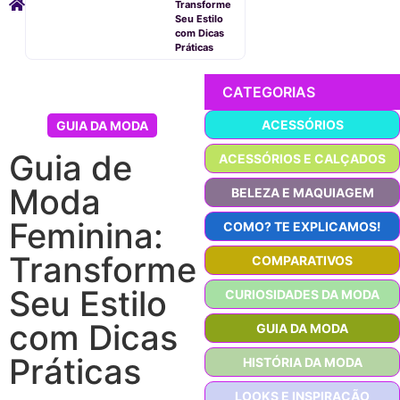
Transforme
Seu Estilo
com Dicas
Práticas
CATEGORIAS
ACESSÓRIOS
GUIA DA MODA
Guia de
ACESSÓRIOS E CALÇADOS
Moda
BELEZA E MAQUIAGEM
Feminina:
COMO? TE EXPLICAMOS!
Transforme
COMPARATIVOS
Seu Estilo
CURIOSIDADES DA MODA
com Dicas
GUIA DA MODA
Práticas
HISTÓRIA DA MODA
LOOKS E INSPIRAÇÃO