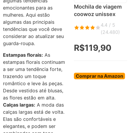
algumas tendências
Mochila de viagem
emocionantes para as
coowoz unissex
mulheres. Aqui estão
algumas das principais
4.4 / 5
tendências que você deve
(
24.480
)
considerar ao atualizar seu
guarda-roupa.
R$119,90
Estampas florais:
As
estampas florais continuam
a ser uma tendência forte,
Comprar na Amazon
trazendo um toque
romântico e leve às peças.
Desde vestidos até blusas,
as flores estão em alta.
Calças largas:
A moda das
calças largas está de volta.
Elas são confortáveis e
elegantes, e podem ser