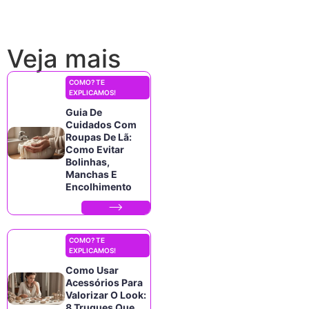
Veja mais
COMO? TE
EXPLICAMOS!
Guia De
Cuidados Com
Roupas De Lã:
Como Evitar
Bolinhas,
Manchas E
Encolhimento
COMO? TE
EXPLICAMOS!
Como Usar
Acessórios Para
Valorizar O Look:
8 Truques Que