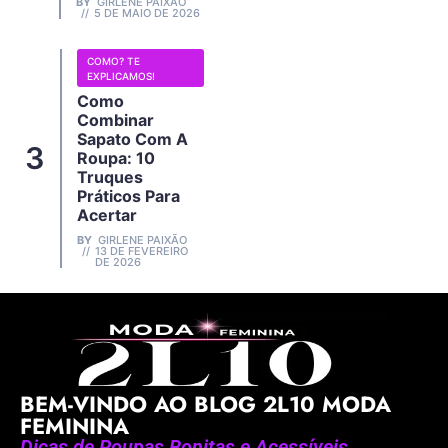
BY
GIRLENE PAIXÃO
5 DE MAIO DE 2026
COMO? TE
EXPLICAMOS!
Como
Combinar
Sapato Com A
Roupa: 10
Truques
Práticos Para
Acertar
BY
GIRLENE PAIXÃO
13 DE FEVEREIRO
DE 2026
BEM-VINDO AO BLOG 2L10 MODA
FEMININA
Dicas de Roupas Bonitas e Acessíveis