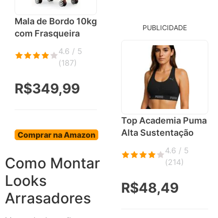
Mala de Bordo 10kg
PUBLICIDADE
com Frasqueira
4.6 / 5
(
187
)
R$349,99
Top Academia Puma
Alta Sustentação
Comprar na Amazon
4.6 / 5
Como Montar
(
214
)
Looks
R$48,49
Arrasadores