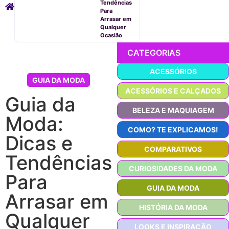
Tendências
Para
Arrasar em
Qualquer
Ocasião
CATEGORIAS
ACESSÓRIOS
GUIA DA MODA
ACESSÓRIOS E CALÇADOS
Guia da
BELEZA E MAQUIAGEM
Moda:
COMO? TE EXPLICAMOS!
Dicas e
COMPARATIVOS
Tendências
CURIOSIDADES DA MODA
Para
GUIA DA MODA
Arrasar em
HISTÓRIA DA MODA
Qualquer
LOOKS E INSPIRAÇÃO