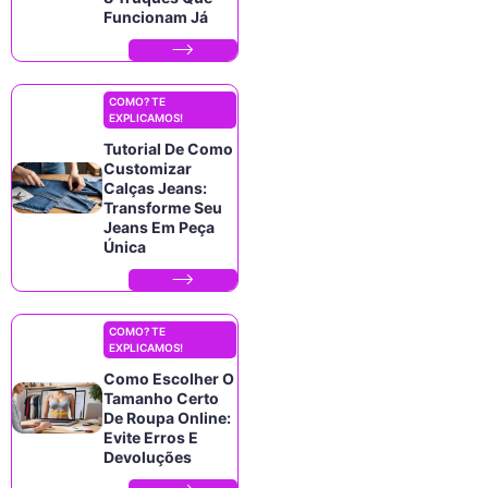
Funcionam Já
COMO? TE
EXPLICAMOS!
Tutorial De Como
Customizar
Calças Jeans:
Transforme Seu
Jeans Em Peça
Única
COMO? TE
EXPLICAMOS!
Como Escolher O
Tamanho Certo
De Roupa Online:
Evite Erros E
Devoluções