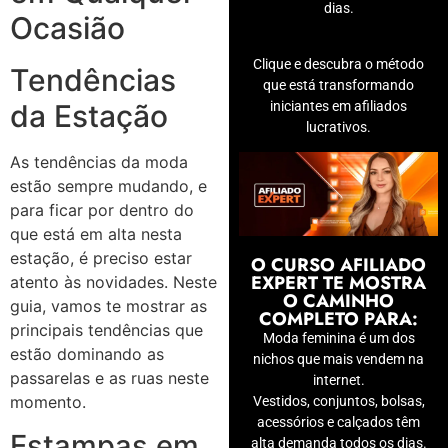
dias.
Ocasião
Clique e descubra o método
Tendências
que está transformando
iniciantes em afiliados
da Estação
lucrativos.
As tendências da moda
estão sempre mudando, e
para ficar por dentro do
que está em alta nesta
estação, é preciso estar
O CURSO AFILIADO
EXPERT TE MOSTRA
atento às novidades. Neste
O CAMINHO
guia, vamos te mostrar as
COMPLETO PARA:
principais tendências que
Moda feminina é um dos
estão dominando as
nichos que mais vendem na
passarelas e as ruas neste
internet.
momento.
Vestidos, conjuntos, bolsas,
acessórios e calçados têm
Estampas em
alta demanda todos os dias.