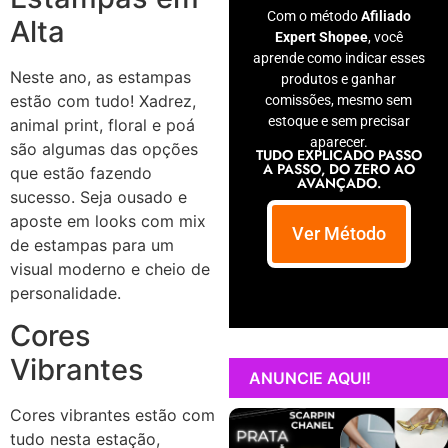
Com o método
Afiliado
Alta
Expert Shopee
, você
aprende como indicar esses
Neste ano, as estampas
produtos e ganhar
estão com tudo! Xadrez,
comissões, mesmo sem
estoque e sem precisar
animal print, floral e poá
aparecer.
são algumas das opções
TUDO EXPLICADO PASSO
A PASSO, DO ZERO AO
que estão fazendo
AVANÇADO.
sucesso. Seja ousado e
aposte em looks com mix
Ver Método
de estampas para um
visual moderno e cheio de
personalidade.
Cores
Vibrantes
ANUNCIE AQUI!
Cores vibrantes estão com
tudo nesta estação,