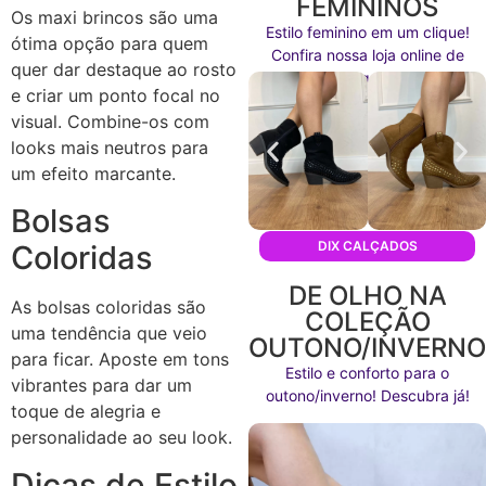
FEMININOS
Os maxi brincos são uma
Estilo feminino em um clique!
ótima opção para quem
Confira nossa loja online de
quer dar destaque ao rosto
calçados agora mesmo!
e criar um ponto focal no
visual. Combine-os com
looks mais neutros para
um efeito marcante.
Bolsas
DIX CALÇADOS
Coloridas
DE OLHO NA
As bolsas coloridas são
COLEÇÃO
uma tendência que veio
OUTONO/INVERN
para ficar. Aposte em tons
Estilo e conforto para o
vibrantes para dar um
outono/inverno! Descubra já!
toque de alegria e
personalidade ao seu look.
Dicas de Estilo