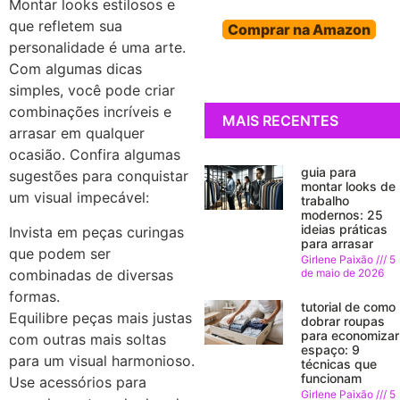
Montar looks estilosos e
que refletem sua
Comprar na Amazon
personalidade é uma arte.
Com algumas dicas
simples, você pode criar
combinações incríveis e
MAIS RECENTES
arrasar em qualquer
ocasião. Confira algumas
guia para
sugestões para conquistar
montar looks de
um visual impecável:
trabalho
modernos: 25
ideias práticas
Invista em peças curingas
para arrasar
que podem ser
Girlene Paixão
5
combinadas de diversas
de maio de 2026
formas.
tutorial de como
Equilibre peças mais justas
dobrar roupas
para economizar
com outras mais soltas
espaço: 9
para um visual harmonioso.
técnicas que
funcionam
Use acessórios para
Girlene Paixão
5