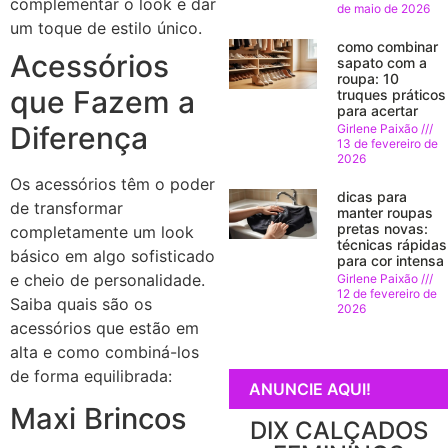
complementar o look e dar
de maio de 2026
um toque de estilo único.
como combinar
Acessórios
sapato com a
roupa: 10
que Fazem a
truques práticos
para acertar
Diferença
Girlene Paixão
13 de fevereiro de
2026
Os acessórios têm o poder
dicas para
de transformar
manter roupas
pretas novas:
completamente um look
técnicas rápidas
básico em algo sofisticado
para cor intensa
e cheio de personalidade.
Girlene Paixão
12 de fevereiro de
Saiba quais são os
2026
acessórios que estão em
alta e como combiná-los
de forma equilibrada:
ANUNCIE AQUI!
Maxi Brincos
DIX CALÇADOS