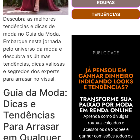
ROUPAS
TENDÊNCIAS
Descubra as melhores
tendências e dicas de
moda no Guia da Moda.
Embarque nesta jornada
pelo universo da moda e
PUBLICIDADE
descubra as últimas
tendências, dicas valiosas
JÁ PENSOU EM
e segredos dos experts
GANHAR DINHEIRO
para arrasar no visual.
INDICANDO LOOKS
E TENDÊNCIAS?
Guia da Moda:
TRANSFORME SUA
Dicas e
PAIXÃO POR MODA
EM RENDA ONLINE
Tendências
Aprenda como divulgar
roupas, calçados e
Para Arrasar
acessórios da Shopee e
em Qualquer
ganhar comissões todos os