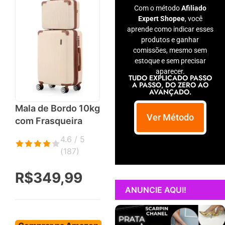
Com o método
Afiliado
Expert Shopee
, você
aprende como indicar esses
produtos e ganhar
comissões, mesmo sem
estoque e sem precisar
aparecer.
TUDO EXPLICADO PASSO
A PASSO, DO ZERO AO
AVANÇADO.
Mala de Bordo 10kg
Ver Método
com Frasqueira
4.6 / 5
(
187
)
R$349,99
ANUNCIE AQUI!