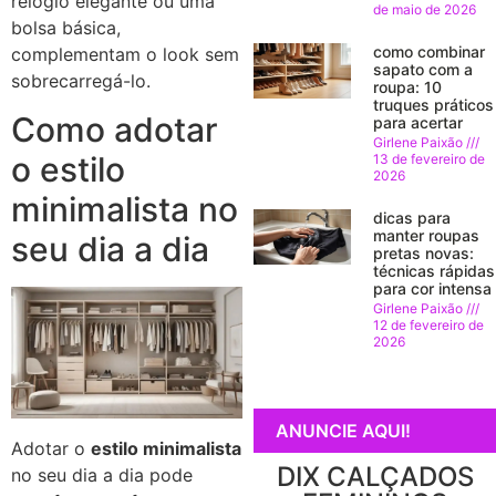
relógio elegante ou uma
de maio de 2026
bolsa básica,
como combinar
complementam o look sem
sapato com a
sobrecarregá-lo.
roupa: 10
truques práticos
Como adotar
para acertar
Girlene Paixão
o estilo
13 de fevereiro de
2026
minimalista no
dicas para
manter roupas
seu dia a dia
pretas novas:
técnicas rápidas
para cor intensa
Girlene Paixão
12 de fevereiro de
2026
ANUNCIE AQUI!
Adotar o
estilo minimalista
DIX CALÇADOS
no seu dia a dia pode