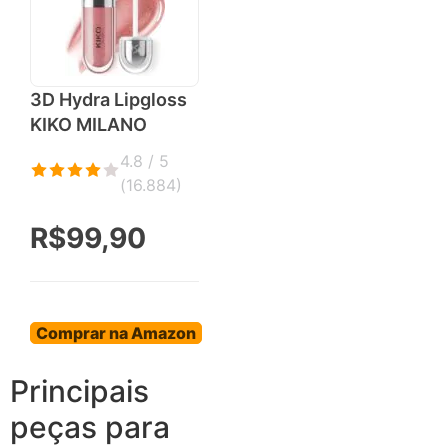
3D Hydra Lipgloss
KIKO MILANO
4.8 / 5
(
16.884
)
R$99,90
Comprar na Amazon
Principais
peças para