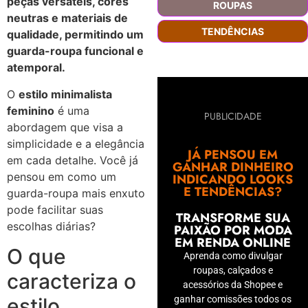
peças versáteis, cores
ROUPAS
neutras e materiais de
TENDÊNCIAS
qualidade, permitindo um
guarda-roupa funcional e
atemporal.
O
estilo minimalista
feminino
é uma
PUBLICIDADE
abordagem que visa a
simplicidade e a elegância
JÁ PENSOU EM
em cada detalhe. Você já
GANHAR DINHEIRO
pensou em como um
INDICANDO LOOKS
E TENDÊNCIAS?
guarda-roupa mais enxuto
pode facilitar suas
TRANSFORME SUA
escolhas diárias?
PAIXÃO POR MODA
EM RENDA ONLINE
O que
Aprenda como divulgar
roupas, calçados e
caracteriza o
acessórios da Shopee e
ganhar comissões todos os
estilo