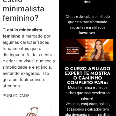
dias.
minimalista
feminino?
Clique e descubra o método
que está transformando
iniciantes em afiliados
O
estilo minimalista
lucrativos.
feminino
é marcado por
algumas características
fundamentais que o
distinguem. A ideia central
é criar um visual que exala
simplicidade e elegância,
O CURSO AFILIADO
EXPERT TE MOSTRA
evitando exageros. Isso
O CAMINHO
gera um look coeso e
COMPLETO PARA:
atemporal.
Moda feminina é um dos
nichos que mais vendem na
PUBLICIDADE
internet.
Vestidos, conjuntos, bolsas,
acessórios e calçados têm
alta demanda todos os dias.