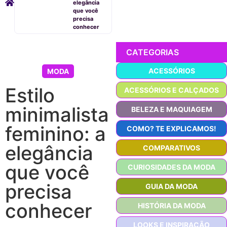
elegância
que você
precisa
conhecer
CATEGORIAS
ACESSÓRIOS
MODA
Estilo
ACESSÓRIOS E CALÇADOS
minimalista
BELEZA E MAQUIAGEM
feminino: a
COMO? TE EXPLICAMOS!
elegância
COMPARATIVOS
que você
CURIOSIDADES DA MODA
precisa
GUIA DA MODA
conhecer
HISTÓRIA DA MODA
LOOKS E INSPIRAÇÃO