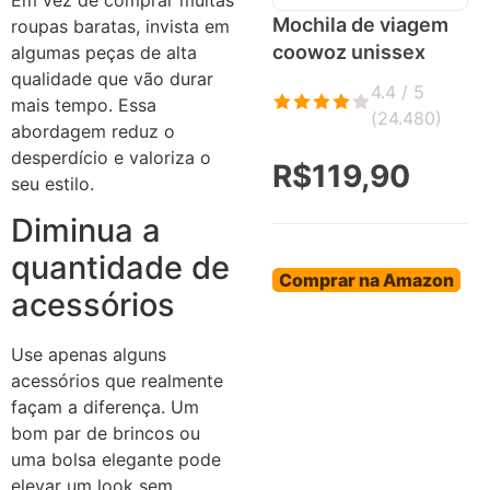
Mochila de viagem
roupas baratas, invista em
coowoz unissex
algumas peças de alta
qualidade que vão durar
4.4 / 5
mais tempo. Essa
(
24.480
)
abordagem reduz o
desperdício e valoriza o
R$119,90
seu estilo.
Diminua a
quantidade de
Comprar na Amazon
acessórios
Use apenas alguns
acessórios que realmente
façam a diferença. Um
bom par de brincos ou
uma bolsa elegante pode
elevar um look sem