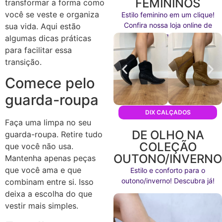
FEMININOS
transformar a forma como
você se veste e organiza
Estilo feminino em um clique!
Confira nossa loja online de
sua vida. Aqui estão
calçados agora mesmo!
algumas dicas práticas
para facilitar essa
transição.
Comece pelo
guarda-roupa
DIX CALÇADOS
Faça uma limpa no seu
DE OLHO NA
guarda-roupa. Retire tudo
COLEÇÃO
que você não usa.
OUTONO/INVERN
Mantenha apenas peças
que você ama e que
Estilo e conforto para o
outono/inverno! Descubra já!
combinam entre si. Isso
deixa a escolha do que
vestir mais simples.