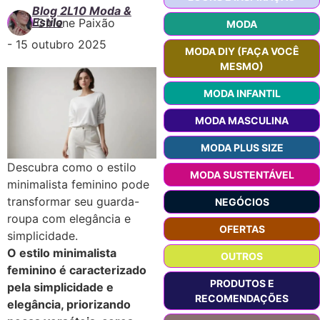
Blog 2L10 Moda &
Estilo
Girlene Paixão
MODA
-
15 outubro 2025
MODA DIY (FAÇA VOCÊ
MESMO)
MODA INFANTIL
MODA MASCULINA
MODA PLUS SIZE
Descubra como o estilo
MODA SUSTENTÁVEL
minimalista feminino pode
transformar seu guarda-
NEGÓCIOS
roupa com elegância e
OFERTAS
simplicidade.
O estilo minimalista
OUTROS
feminino é caracterizado
PRODUTOS E
pela simplicidade e
RECOMENDAÇÕES
elegância, priorizando