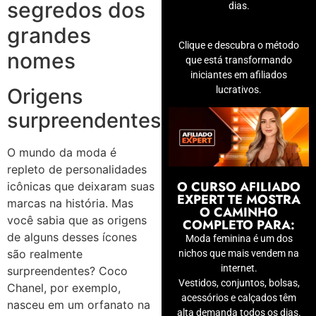
segredos dos
dias.
grandes
Clique e descubra o método
nomes
que está transformando
iniciantes em afiliados
lucrativos.
Origens
surpreendentes
O mundo da moda é
repleto de personalidades
O CURSO AFILIADO
icônicas que deixaram suas
EXPERT TE MOSTRA
marcas na história. Mas
O CAMINHO
você sabia que as origens
COMPLETO PARA:
de alguns desses ícones
Moda feminina é um dos
são realmente
nichos que mais vendem na
internet.
surpreendentes? Coco
Vestidos, conjuntos, bolsas,
Chanel, por exemplo,
acessórios e calçados têm
nasceu em um orfanato na
alta demanda todos os dias.