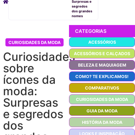
Surpresas e
segredos
dos grandes
nomes
CATEGORIAS
ACESSÓRIOS
CURIOSIDADES DA MODA
Curiosidades
ACESSÓRIOS E CALÇADOS
sobre
BELEZA E MAQUIAGEM
ícones da
COMO? TE EXPLICAMOS!
moda:
COMPARATIVOS
Surpresas
CURIOSIDADES DA MODA
e segredos
GUIA DA MODA
dos
HISTÓRIA DA MODA
LOOKS E INSPIRAÇÃO