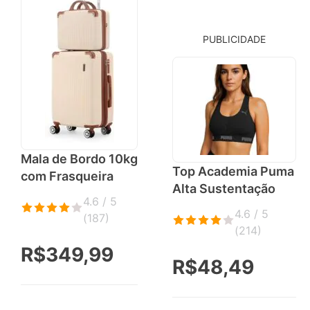
PUBLICIDADE
Mala de Bordo 10kg
Top Academia Puma
com Frasqueira
Alta Sustentação
4.6 / 5
4.6 / 5
(
187
)
(
214
)
R$349,99
R$48,49