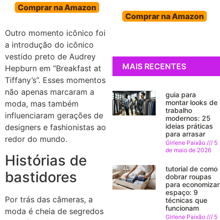
Comprar na Amazon
Comprar na Amazon
Outro momento icônico foi
a introdução do icônico
vestido preto de Audrey
MAIS RECENTES
Hepburn em “Breakfast at
Tiffany’s”. Esses momentos
não apenas marcaram a
guia para
montar looks de
moda, mas também
trabalho
influenciaram gerações de
modernos: 25
ideias práticas
designers e fashionistas ao
para arrasar
redor do mundo.
Girlene Paixão
5
de maio de 2026
Histórias de
tutorial de como
bastidores
dobrar roupas
para economizar
espaço: 9
Por trás das câmeras, a
técnicas que
funcionam
moda é cheia de segredos
Girlene Paixão
5