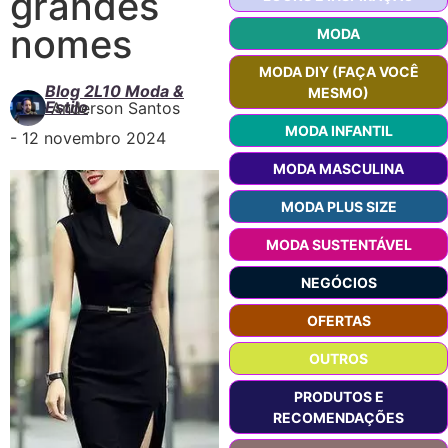
grandes
nomes
MODA
MODA DIY (FAÇA VOCÊ
Blog 2L10 Moda &
MESMO)
Estilo
Anderson Santos
MODA INFANTIL
-
12 novembro 2024
MODA MASCULINA
MODA PLUS SIZE
MODA SUSTENTÁVEL
NEGÓCIOS
OFERTAS
OUTROS
PRODUTOS E
RECOMENDAÇÕES