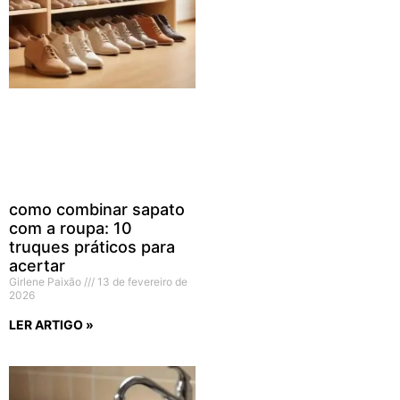
como combinar sapato
com a roupa: 10
truques práticos para
acertar
Girlene Paixão
13 de fevereiro de
2026
LER ARTIGO »