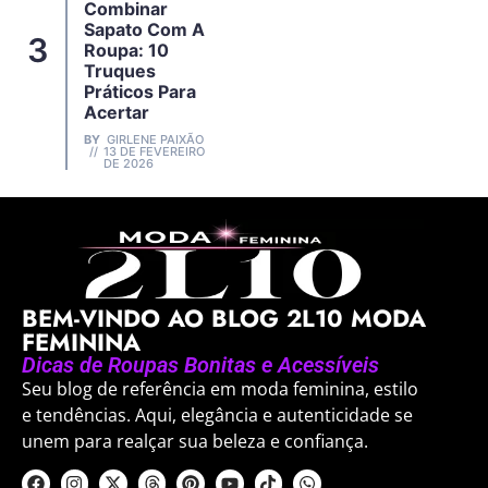
Combinar
Sapato Com A
Roupa: 10
Truques
Práticos Para
Acertar
BY
GIRLENE PAIXÃO
13 DE FEVEREIRO
DE 2026
BEM-VINDO AO BLOG 2L10 MODA
FEMININA
Dicas de Roupas Bonitas e Acessíveis
Seu blog de referência em moda feminina, estilo
e tendências. Aqui, elegância e autenticidade se
unem para realçar sua beleza e confiança.