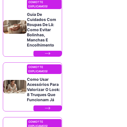
COMO? TE
EXPLICAMOS!
Guia De
Cuidados Com
Roupas De Lã:
Como Evitar
Bolinhas,
Manchas E
Encolhimento
COMO? TE
EXPLICAMOS!
Como Usar
Acessórios Para
Valorizar O Look:
8 Truques Que
Funcionam Já
COMO? TE
EXPLICAMOS!