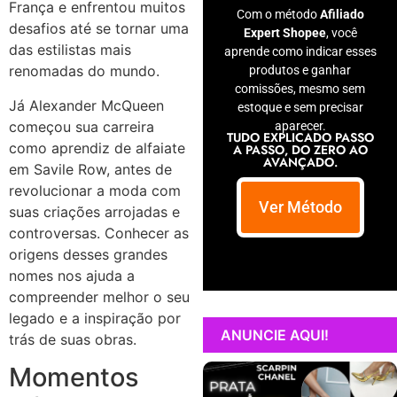
França e enfrentou muitos
Com o método
Afiliado
desafios até se tornar uma
Expert Shopee
, você
das estilistas mais
aprende como indicar esses
renomadas do mundo.
produtos e ganhar
comissões, mesmo sem
Já Alexander McQueen
estoque e sem precisar
começou sua carreira
aparecer.
TUDO EXPLICADO PASSO
como aprendiz de alfaiate
A PASSO, DO ZERO AO
AVANÇADO.
em Savile Row, antes de
revolucionar a moda com
Ver Método
suas criações arrojadas e
controversas. Conhecer as
origens desses grandes
nomes nos ajuda a
compreender melhor o seu
legado e a inspiração por
ANUNCIE AQUI!
trás de suas obras.
Momentos