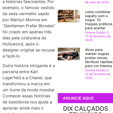
e histórias fascinantes. Por
de maio de 2026
exemplo, o famoso vestido
como combinar
de seda vermelho usado
sapato com a
por Marilyn Monroe em
roupa: 10
truques práticos
“Gentlemen Prefer Blondes”
para acertar
foi criado em apenas três
Girlene Paixão
13 de fevereiro de
dias pela costureira de
2026
Hollywood, após o
designer original se recusar
dicas para
manter roupas
a fazê-lo.
pretas novas:
técnicas rápidas
Outra história intrigante é a
para cor intensa
Girlene Paixão
parceria entre Karl
12 de fevereiro de
Lagerfeld e a Chanel, que
2026
transformou a marca em
um ícone da moda mundial.
Conhecer essas histórias
ANUNCIE AQUI!
de bastidores nos ajuda a
DIX CALÇADOS
apreciar ainda mais o