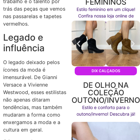
FEMININOS
trabalho e o talento por
trás das peças que vemos
Estilo feminino em um clique!
Confira nossa loja online de
nas passarelas e tapetes
calçados agora mesmo!
vermelhos.
Legado e
influência
O legado deixado pelos
ícones da moda é
DIX CALÇADOS
imensurável. De Gianni
DE OLHO NA
Versace a Vivienne
COLEÇÃO
Westwood, esses estilistas
OUTONO/INVERN
não apenas ditaram
tendências, mas também
Estilo e conforto para o
outono/inverno! Descubra já!
mudaram a forma como
enxergamos a moda e a
cultura em geral.