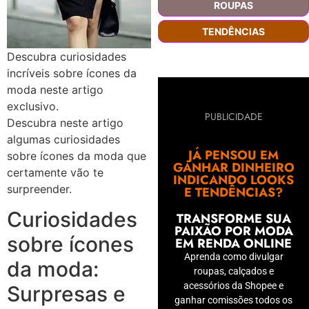
ROUPAS
TENDÊNCIAS
Descubra curiosidades
incríveis sobre ícones da
moda neste artigo
exclusivo.
PUBLICIDADE
Descubra neste artigo
algumas curiosidades
JÁ PENSOU EM
sobre ícones da moda que
GANHAR DINHEIRO
certamente vão te
INDICANDO LOOKS
surpreender.
E TENDÊNCIAS?
Curiosidades
TRANSFORME SUA
PAIXÃO POR MODA
sobre ícones
EM RENDA ONLINE
Aprenda como divulgar
da moda:
roupas, calçados e
acessórios da Shopee e
Surpresas e
ganhar comissões todos os