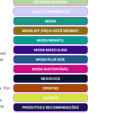
HISTÓRIA DA MODA
LOOKS E INSPIRAÇÃO
MODA
MODA DIY (FAÇA VOCÊ MESMO)
MODA INFANTIL
MODA MASCULINA
res
as
MODA PLUS SIZE
MODA SUSTENTÁVEL
NEGÓCIOS
. Por
OFERTAS
OUTROS
m
ra
PRODUTOS E RECOMENDAÇÕES