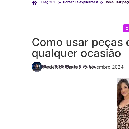
Blog 2L10
Como? Te explicamos!
Como usar peça
C
Como usar peças 
qualquer ocasião
Blog 2L10 Moda & Estilo
Anderson Santos
-
5 novembro 2024