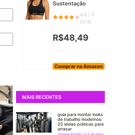
Sustentação
4.6 / 5
(
214
)
R$48,49
Comprar na Amazon
MAIS RECENTES
guia para montar looks
de trabalho modernos:
25 ideias práticas para
arrasar
Girlene Paixão
5 de maio