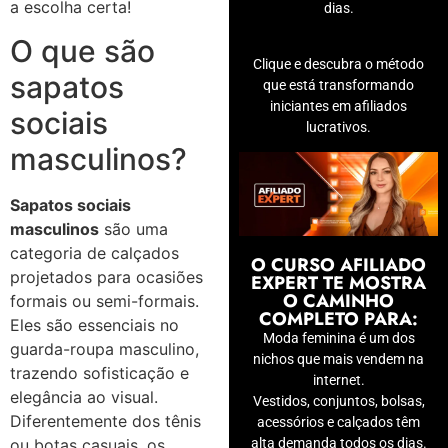
a escolha certa!
dias.
O que são
Clique e descubra o método
sapatos
que está transformando
iniciantes em afiliados
sociais
lucrativos.
masculinos?
Sapatos sociais
masculinos
são uma
categoria de calçados
O CURSO AFILIADO
projetados para ocasiões
EXPERT TE MOSTRA
O CAMINHO
formais ou semi-formais.
COMPLETO PARA:
Eles são essenciais no
Moda feminina é um dos
guarda-roupa masculino,
nichos que mais vendem na
trazendo sofisticação e
internet.
elegância ao visual.
Vestidos, conjuntos, bolsas,
Diferentemente dos tênis
acessórios e calçados têm
ou botas casuais, os
alta demanda todos os dias.