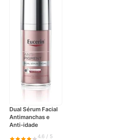
Dual Sérum Facial
Antimanchas e
Anti-idade
4.6 / 5