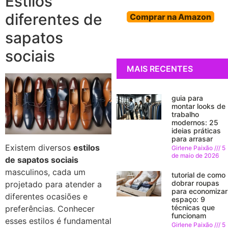
Estilos
diferentes de
Comprar na Amazon
sapatos
sociais
MAIS RECENTES
guia para
montar looks de
trabalho
modernos: 25
ideias práticas
para arrasar
Existem diversos
estilos
Girlene Paixão
5
de maio de 2026
de sapatos sociais
masculinos, cada um
tutorial de como
dobrar roupas
projetado para atender a
para economizar
diferentes ocasiões e
espaço: 9
técnicas que
preferências. Conhecer
funcionam
esses estilos é fundamental
Girlene Paixão
5