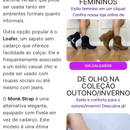
FEMININOS
ser usada tanto em
Estilo feminino em um clique!
ambientes formais quanto
Confira nossa loja online de
informais.
calçados agora mesmo!
Outra opção popular é o
Loafer
, um sapato sem
cadarço que oferece
facilidade ao calçar. Ele é
frequentemente associado
a um estilo casual chic e
DIX CALÇADOS
pode ser usado com
DE OLHO NA
roupas sociais ou até
COLEÇÃO
mesmo com jeans.
OUTONO/INVERN
O
Monk Strap
é uma
Estilo e conforto para o
alternativa elegante,
outono/inverno! Descubra já!
equipado com fivela em
vez de cadarço. Este
modelo é uma ótima