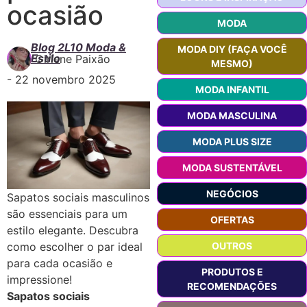
ocasião
MODA
Blog 2L10 Moda &
MODA DIY (FAÇA VOCÊ
Estilo
Girlene Paixão
MESMO)
-
22 novembro 2025
MODA INFANTIL
MODA MASCULINA
MODA PLUS SIZE
MODA SUSTENTÁVEL
NEGÓCIOS
Sapatos sociais masculinos
são essenciais para um
OFERTAS
estilo elegante. Descubra
OUTROS
como escolher o par ideal
para cada ocasião e
PRODUTOS E
impressione!
RECOMENDAÇÕES
Sapatos sociais