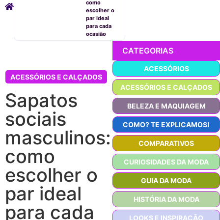
como
escolher o
par ideal
para cada
ocasião
CATEGORIAS
ACESSÓRIOS
ACESSÓRIOS E CALÇADOS
ACESSÓRIOS E CALÇADOS
Sapatos
BELEZA E MAQUIAGEM
sociais
COMO? TE EXPLICAMOS!
masculinos:
COMPARATIVOS
como
CURIOSIDADES DA MODA
escolher o
GUIA DA MODA
par ideal
HISTÓRIA DA MODA
para cada
LOOKS E INSPIRAÇÃO