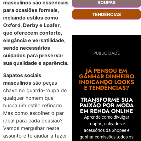
masculinos são essenciais
ROUPAS
para ocasiões formais,
TENDÊNCIAS
incluindo estilos como
Oxford, Derby e Loafer,
que oferecem conforto,
elegância e versatilidade,
sendo necessários
PUBLICIDADE
cuidados para preservar
sua qualidade e aparência.
JÁ PENSOU EM
Sapatos sociais
GANHAR DINHEIRO
INDICANDO LOOKS
masculinos
são peças
E TENDÊNCIAS?
chave no guarda-roupa de
qualquer homem que
TRANSFORME SUA
PAIXÃO POR MODA
busca um estilo refinado.
EM RENDA ONLINE
Mas como escolher o par
Aprenda como divulgar
ideal para cada ocasião?
roupas, calçados e
Vamos mergulhar neste
acessórios da Shopee e
assunto e te ajudar a fazer
ganhar comissões todos os