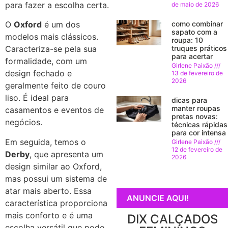
para fazer a escolha certa.
de maio de 2026
como combinar
O
Oxford
é um dos
sapato com a
modelos mais clássicos.
roupa: 10
truques práticos
Caracteriza-se pela sua
para acertar
formalidade, com um
Girlene Paixão
design fechado e
13 de fevereiro de
2026
geralmente feito de couro
liso. É ideal para
dicas para
manter roupas
casamentos e eventos de
pretas novas:
negócios.
técnicas rápidas
para cor intensa
Em seguida, temos o
Girlene Paixão
12 de fevereiro de
Derby
, que apresenta um
2026
design similar ao Oxford,
mas possui um sistema de
atar mais aberto. Essa
ANUNCIE AQUI!
característica proporciona
mais conforto e é uma
DIX CALÇADOS
escolha versátil que pode