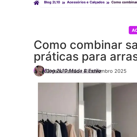
Blog 2L10
Acessórios e Calçados
Como combinar 
A
Como combinar sa
práticas para arras
Blog 2L10 Moda & Estilo
Girlene Paixão
-
11 novembro 2025