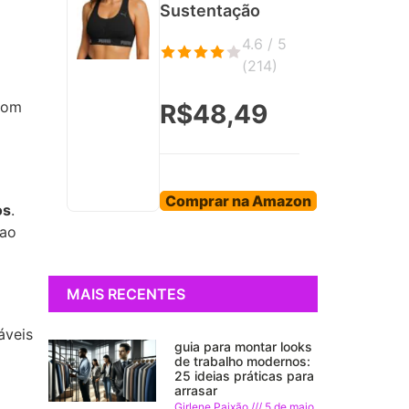
Sustentação
4.6 / 5
(
214
)
com
R$48,49
Comprar na Amazon
os
.
 ao
MAIS RECENTES
áveis
guia para montar looks
de trabalho modernos:
25 ideias práticas para
arrasar
Girlene Paixão
5 de maio