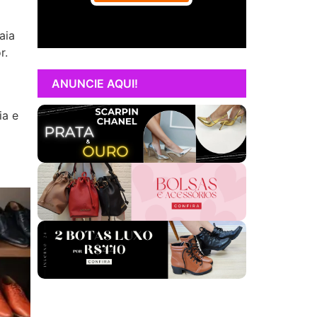
aia
r.
ANUNCIE AQUI!
ia e