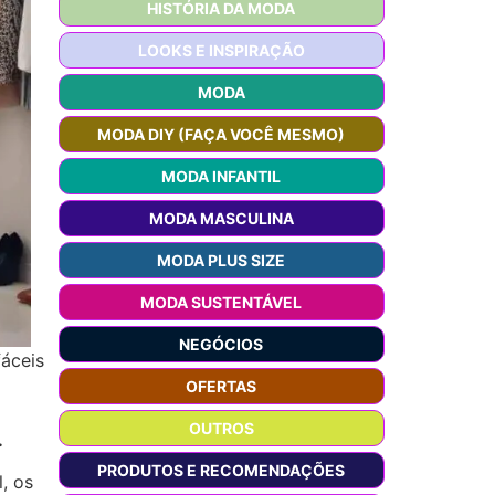
HISTÓRIA DA MODA
LOOKS E INSPIRAÇÃO
MODA
MODA DIY (FAÇA VOCÊ MESMO)
MODA INFANTIL
MODA MASCULINA
MODA PLUS SIZE
MODA SUSTENTÁVEL
NEGÓCIOS
fáceis
OFERTAS
OUTROS
.
PRODUTOS E RECOMENDAÇÕES
, os