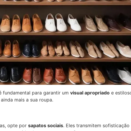
é fundamental para garantir um
visual apropriado
e estilos
 ainda mais a sua roupa.
as, opte por
sapatos sociais
. Eles transmitem sofisticação